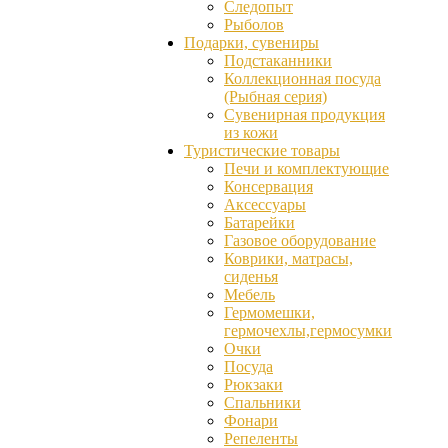
Следопыт
Рыболов
Подарки, сувениры
Подстаканники
Коллекционная посуда
(Рыбная серия)
Сувенирная продукция
из кожи
Туристические товары
Печи и комплектующие
Консервация
Аксессуары
Батарейки
Газовое оборудование
Коврики, матрасы,
сиденья
Мебель
Гермомешки,
гермочехлы,гермосумки
Очки
Посуда
Рюкзаки
Спальники
Фонари
Репеленты