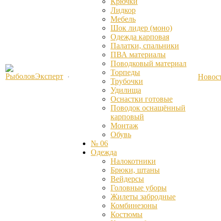
Крючки
Лидкор
Мебель
Шок лидер (моно)
Одежда карповая
Палатки, спальники
ПВА материалы
Поводковый материал
Торпеды
Новос
Трубочки
Удилища
Оснастки готовые
Поводок оснащённый
карповый
Монтаж
Обувь
№ 06
Одежда
Налокотники
Брюки, штаны
Вейдерсы
Головные уборы
Жилеты забродные
Комбинезоны
Костюмы