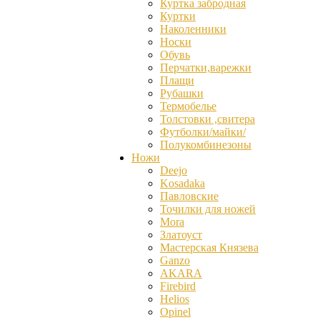
Куртка забродная
Куртки
Наколенники
Носки
Обувь
Перчатки,варежки
Плащи
Рубашки
Термобелье
Толстовки ,свитера
Футболки/майки/
Полукомбинезоны
Ножи
Deejo
Kosadaka
Павловские
Точилки для ножей
Mora
Златоуст
Мастерская Князева
Ganzо
AKARA
Firebird
Helios
Opinel