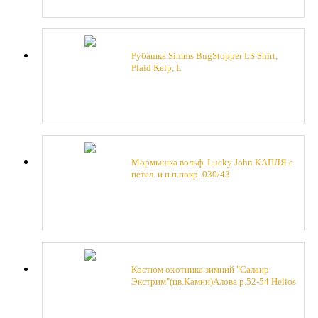
Рубашка Simms BugStopper LS Shirt,
Plaid Kelp, L
Мормышка вольф. Lucky John КАПЛЯ с
петел. и п.п.покр. 030/43
Костюм охотника зимний "Салаир
Экстрим"(цв.Камни)Алова р.52-54 Helios