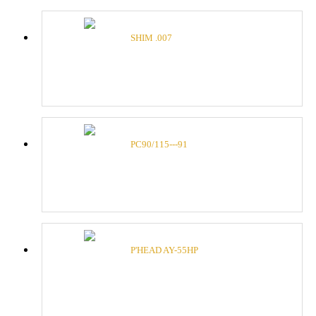
SHIM .007
PC90/115---91
P'HEAD AY-55HP