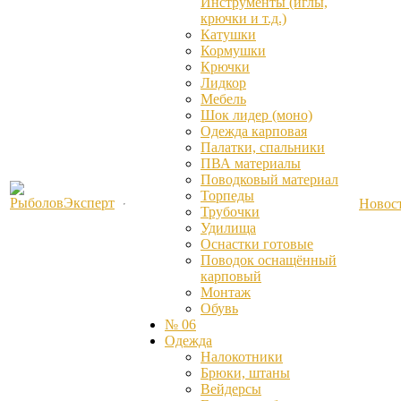
Инструменты (иглы,
крючки и т.д.)
Катушки
Кормушки
Крючки
Лидкор
Мебель
Шок лидер (моно)
Одежда карповая
Палатки, спальники
ПВА материалы
Поводковый материал
Торпеды
Новос
Трубочки
Удилища
Оснастки готовые
Поводок оснащённый
карповый
Монтаж
Обувь
№ 06
Одежда
Налокотники
Брюки, штаны
Вейдерсы