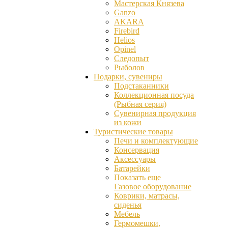
Мастерская Князева
Ganzо
AKARA
Firebird
Helios
Opinel
Следопыт
Рыболов
Подарки, сувениры
Подстаканники
Коллекционная посуда
(Рыбная серия)
Сувенирная продукция
из кожи
Туристические товары
Печи и комплектующие
Консервация
Аксессуары
Батарейки
Показать еще
Газовое оборудование
Коврики, матрасы,
сиденья
Мебель
Гермомешки,