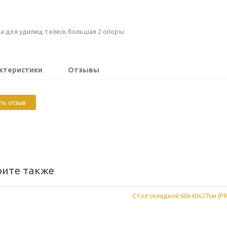
а для удилищ телеск большая 2 опоры
ктеристики
Отзывы
ть отзыв
ите также
Стол складной 60x40x27см (PR