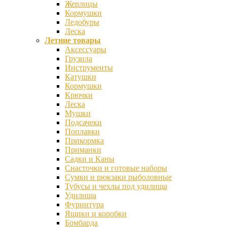
Жерлицы
Кормушки
Ледобуры
Леска
Летние товары
Аксессуары
Грузила
Инструменты
Катушки
Кормушки
Крючки
Леска
Мушки
Подсачеки
Поплавки
Прикормка
Приманки
Садки и Каны
Снасточки и готовые наборы
Сумки и рюкзаки рыболовные
Тубусы и чехлы под удилища
Удилища
Фурнитура
Ящики и коробки
Бомбарда