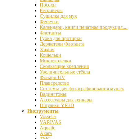
Посохи
Ретриверы
Сушилка для мух
Фенечки
Календари, книги печатная продукция....
Флотанты
Губка для протирки
Держатели Флотанта
Химия
Кошельки
Микроколечки
Скользящие крепления
Увеличительные стёкла
Фонари UV
Плавсредство
Системы для фотографирования мушек
Вадингтоны
Аксессуары для тенкары
Шпульки YR3D
Инструменты
Vosseler
VARIVAS
Aquatic
Akara
TMC