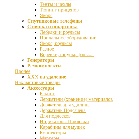
Тенты и чехлы
Тюнинг прицепов
Якоря
Спутниковые телефоны
Стоянка и швартовка
Лебедки и роульсы
Причальное оборудование
Якоря, роульсы
Разное
Верёвки, шнуры, фалы....
Генераторы
Ремкомплекты
Прочее
ХХХ на удаление
Нахлыстовые товары
Аксессуары
Бэкинг
Держатели (хранение) материалов
Держатель для удилищ
Держатель Подсачека
Для подлесков
Индикаторы Поклёвки
Карабины для мушек
Коннекторы
Маркеры