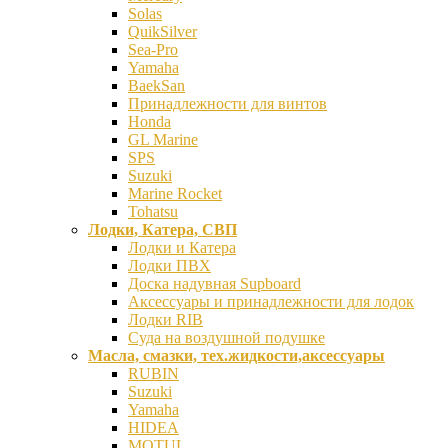
Solas
QuikSilver
Sea-Pro
Yamaha
BaekSan
Принадлежности для винтов
Honda
GL Marine
SPS
Suzuki
Marine Rocket
Tohatsu
Лодки, Катера, СВП
Лодки и Катера
Лодки ПВХ
Доска надувная Supboard
Аксессуары и принадлежности для лодок
Лодки RIB
Суда на воздушной подушке
Масла, смазки, тех.жидкости,аксессуары
RUBIN
Suzuki
Yamaha
HIDEA
MOTUL