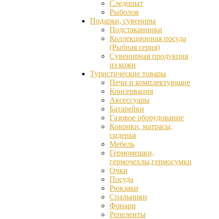
Следопыт
Рыболов
Подарки, сувениры
Подстаканники
Коллекционная посуда
(Рыбная серия)
Сувенирная продукция
из кожи
Туристические товары
Печи и комплектующие
Консервация
Аксессуары
Батарейки
Газовое оборудование
Коврики, матрасы,
сиденья
Мебель
Гермомешки,
гермочехлы,гермосумки
Очки
Посуда
Рюкзаки
Спальники
Фонари
Репеленты