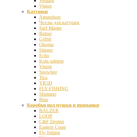
Veniard
Vision
Катушки
Amundson
Чехлы для катушек
Surf Master
Balzer
Grfish
Okuma
Stinger
Echo
Kola salmon
Vision
Snowbee
Tica
YR3D
FLY-FISHING
Shimano
Blue
Коробки под мушки и приманки
BALZER
LOOP
C&F Design
Eastern Coast
Fly fishing