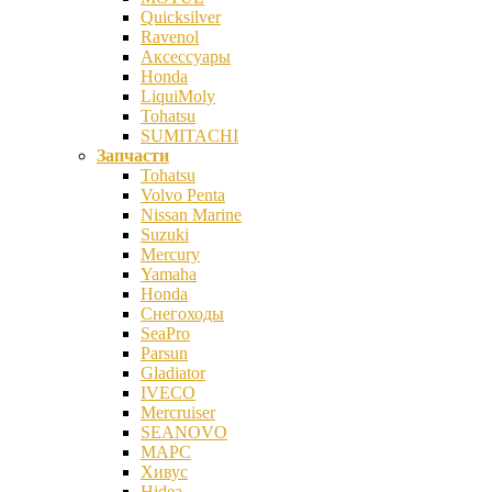
Quicksilver
Ravenol
Аксессуары
Honda
LiquiMoly
Tohatsu
SUMITACHI
Запчасти
Tohatsu
Volvo Penta
Nissan Marine
Suzuki
Mercury
Yamaha
Honda
Снегоходы
SeaPro
Parsun
Gladiator
IVECO
Mercruiser
SEANOVO
МАРС
Хивус
Hidea