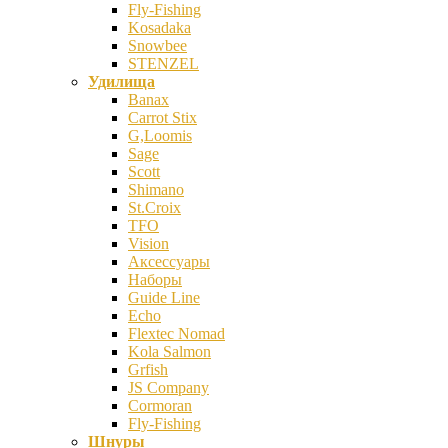
Fly-Fishing
Kosadaka
Snowbee
STENZEL
Удилища
Banax
Carrot Stix
G,Loomis
Sage
Scott
Shimano
St.Croix
TFO
Vision
Аксессуары
Наборы
Guide Line
Echo
Flextec Nomad
Kola Salmon
Grfish
JS Company
Cormoran
Fly-Fishing
Шнуры