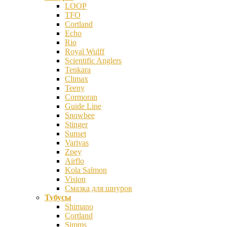
LOOP
TFO
Cortland
Echo
Rio
Royal Wulff
Scientific Anglers
Tenkara
Climax
Teeny
Cormoran
Guide Line
Snowbee
Stinger
Sunset
Varivas
Zpey
Airflo
Kola Salmon
Vision
Смазка для шнуров
Тубусы
Shimano
Cortland
Simms