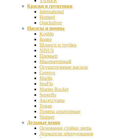
YAMER
Краски и грунтовки
International
Hempel
Quicksilver
Насосы и помпы
Koshin
Браво
Шланги и трубки
NISUS
Премьер
Мацераторный
Осушительные насосы
Genovo
Marlin
SeaFlo
Marine Rocket
Surgeflo
Аксессуары
Тонар
Помпы аэраторные
Skipper
Дельные вещи
Основание стойки леера
Держатели оборудования