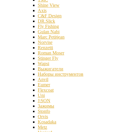
Shine View
Axis
C&F Design
DR.Slick
Fly Fishing
Gulan Nabi
Marc Petitjean
Norvise
Renzetti
Roman Moser
Stinger Fly
Wapsi
Выжигатели
Наборы инструментов
Anvil
Eumer
Flexcoat
Uni
J:SON
Зажимы
Stonfo
Orvis
Kosadaka
Metz