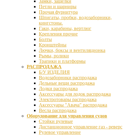
Замки, защелки
Петли и шарниры
Прочая фурнитура
Шпигаты, пробки, водозаборники,
кингстоны.
Гаки, карабины, вертлюг
Крепления прочие
Болты
Кронштейны
Лючки, боксы и вентиляционка
Рымы, ролики
Трапики и платформы
РАСПРОДАЖА
Б/У ИЗДЕЛИЯ
Водозаборники распродажа
Дельные вещи распродажа
Лодки распродажа
Аксессуары для лодок распродажа
Электротовары распродажа
Аксессуары "Авача" распродажа
Весла распродажа
Оборудование для управления судов
Стойки рулевые
Дистанционное управление газ - реверс
Рулевое управление