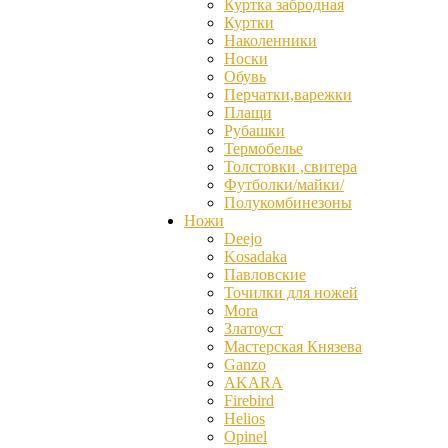
Куртка забродная
Куртки
Наколенники
Носки
Обувь
Перчатки,варежки
Плащи
Рубашки
Термобелье
Толстовки ,свитера
Футболки/майки/
Полукомбинезоны
Ножи
Deejo
Kosadaka
Павловские
Точилки для ножей
Mora
Златоуст
Мастерская Князева
Ganzо
AKARA
Firebird
Helios
Opinel