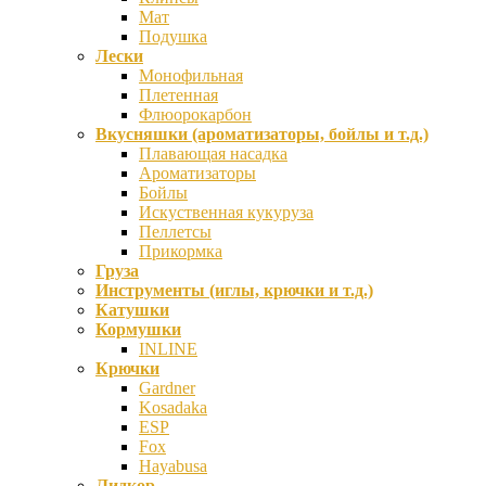
Мат
Подушка
Лески
Монофильная
Плетенная
Флюорокарбон
Вкусняшки (ароматизаторы, бойлы и т.д.)
Плавающая насадка
Ароматизаторы
Бойлы
Искуственная кукуруза
Пеллетсы
Прикормка
Груза
Инструменты (иглы, крючки и т.д.)
Катушки
Кормушки
INLINE
Крючки
Gardner
Kosadaka
ESP
Fox
Hayabusa
Лидкор