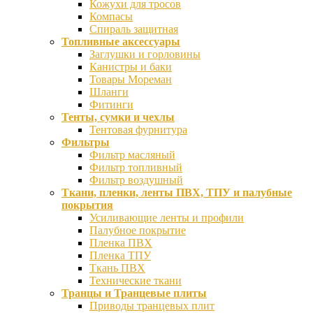
Кожухи для тросов
Компасы
Спираль защитная
Топливные аксессуары
Заглушки и горловины
Канистры и баки
Товары Мореман
Шланги
Фитинги
Тенты, сумки и чехлы
Тентовая фурнитура
Фильтры
Фильтр масляный
Фильтр топливный
Фильтр воздушный
Ткани, пленки, ленты ПВХ, ТПУ и палубные
покрытия
Усиливающие ленты и профили
Палубное покрытие
Пленка ПВХ
Пленка ТПУ
Ткань ПВХ
Технические ткани
Транцы и Транцевые плиты
Приводы транцевых плит