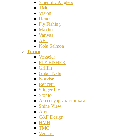
Scientific Anglers
TMC
Vision
Hends
Fly Fishing
Maxima
Varivas
AFL
Kola Salmon
Тиски
Vosseler
FLY-FISHER
Griffin
Gulan Nabi
Norvise
Renzetti
Stinger Fly
Stonfo
Аксессуары к станкам
Shine View
Anvil
C&F Design
HMH
TMC
Veniard