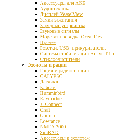
Аксессуары для АКБ
Аудиотехника
Дисплей VesselView
Замки зажигания
Зарядные устройства
Звуковые сигналы
Морская проводка OceanFlex
Прочее
Розетки, USB, прикуриватели.
Система стабилизации Active Trim
Стеклоочистители
Эхолоты и рации
Рации и радиостанции
CALYPSO
Датчики
Кабели
Humminbird
Raymarine
JJ Connect
Craft
Garmin
Lowrance
NMEA 2000
SimRAD
Аксессуары к эхолотам