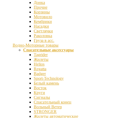
Донка
Прочие
Корзины
Мотовило
Кембрики
Насадки
Светлячки
Раколовка
Груза в асс.
Водно-Моторные товары
Спасательные аксессуары
Tagrider
Жилеты
Helios
Regatta
Badger
Sport-Technology
Белый камень
Восток
Круги
Сигналы
Спасательный конец
Вольный Ветер
STRONGER
Жилеты автоматические