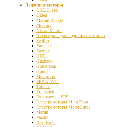
Лодочные моторы
OXE Diesel
Hidea
Marine Rocket
Mercury
Nissan Marine
Аксесcуары для лодочных моторов
SeaPro
Yamaha
Suzuki
HND
Gladiator
Golfstream
Honda
Mercruiser
SEANOVO
Tohatsu
Zongshen
Болотоходы SPS
Электромоторы Minn Kota
Электромоторы MotorGuide
Marlin
Parsun
Reef Rider