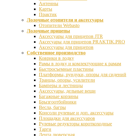
Антенны
Карты
Практик
Лодочные отопители и аксессуары
Отопители Webasto
Лодочные прицепы
Аксессуары для прицепов JTR
Аксесуары для прицепов PRAKTIK.PRO
Аксессуары для прицепов
Собственное производство
Коврики в лодку
Рамы в лодку и комлектующие к рамам
Быстросъемные пластины
Платформы, рундуки, опоры для сидений
Транцы, опоры, усилители
Бамперы и лестницы
Аксессуары, дельные вещи
Багажные корзины
Брызгоотбойники
Весла, багры
Консоли рулевые и доп. аксессуары
Площадки для аксессуаров
Рулевые редукторы короткоходные
Тарги
Лента люверсная