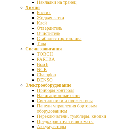
Накладки на транец
Химия
Бостик
Жидкая латка
Клей
Отвердитель
Очиститель
Стабилизатор топлива
Тара
Свечи зажигания
TORCH
PARTRA
Bosch
NGK
Champion
DENSO
Электрооборудование
Приборы контроля
Навигационные огни
Светильники и прожекторы
Панели управления бортовым
оборудованием
Переключатели, тумблеры, кнопки
Предохранители и автоматы
Аккумуляторы