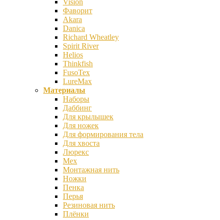
Vision
Фаворит
Akara
Danica
Richard Wheatley
Spirit River
Helios
Thinkfish
FusoTex
LureMax
Материалы
Наборы
Даббинг
Для крылышек
Для ножек
Для формирования тела
Для хвоста
Люрекс
Мех
Монтажная нить
Ножки
Пенка
Перья
Резиновая нить
Плёнки