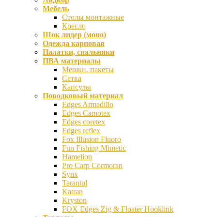
Мебель
Столы монтажные
Кресло
Шок лидер (моно)
Одежда карповая
Палатки, спальники
ПВА материалы
Мешки. пакеты
Сетка
Капсулы
Поводковый материал
Edges Armadillo
Edges Camotex
Edges coretex
Edges reflex
Fox Illusion Fluoro
Fun Fishing Mimetic
Hamelion
Pro Carp Cormoran
Synx
Tarantul
Katran
Kryston
FOX Edges Zig & Floater Hooklink