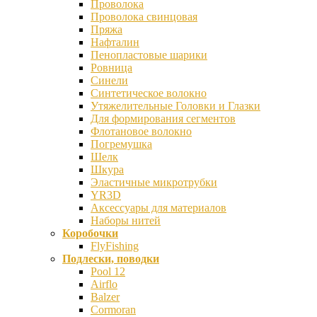
Проволока
Проволока свинцовая
Пряжа
Нафталин
Пенопластовые шарики
Ровница
Синели
Синтетическое волокно
Утяжелительные Головки и Глазки
Для формирования сегментов
Флотановое волокно
Погремушка
Шелк
Шкура
Эластичные микротрубки
YR3D
Аксессуары для материалов
Наборы нитей
Коробочки
FlyFishing
Подлески, поводки
Pool 12
Airflo
Balzer
Cormoran