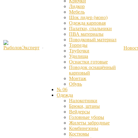
Крючки
Лидкор
Мебель
Шок лидер (моно)
Одежда карповая
Палатки, спальники
ПВА материалы
Поводковый материал
Торпеды
Новос
Трубочки
Удилища
Оснастки готовые
Поводок оснащённый
карповый
Монтаж
Обувь
№ 06
Одежда
Налокотники
Брюки, штаны
Вейдерсы
Головные уборы
Жилеты забродные
Комбинезоны
Костюмы