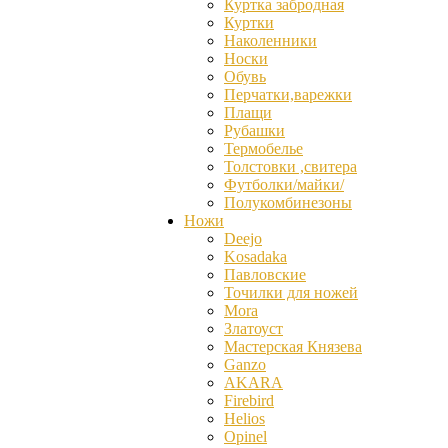
Куртка забродная
Куртки
Наколенники
Носки
Обувь
Перчатки,варежки
Плащи
Рубашки
Термобелье
Толстовки ,свитера
Футболки/майки/
Полукомбинезоны
Ножи
Deejo
Kosadaka
Павловские
Точилки для ножей
Mora
Златоуст
Мастерская Князева
Ganzо
AKARA
Firebird
Helios
Opinel