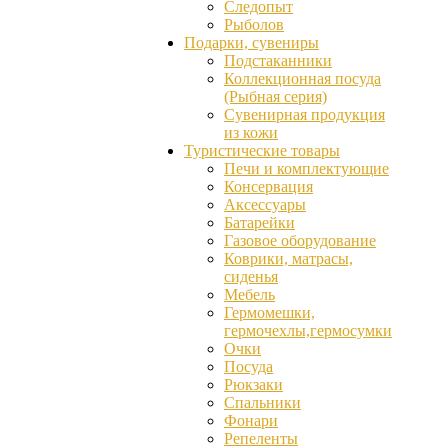
Следопыт
Рыболов
Подарки, сувениры
Подстаканники
Коллекционная посуда
(Рыбная серия)
Сувенирная продукция
из кожи
Туристические товары
Печи и комплектующие
Консервация
Аксессуары
Батарейки
Газовое оборудование
Коврики, матрасы,
сиденья
Мебель
Гермомешки,
гермочехлы,гермосумки
Очки
Посуда
Рюкзаки
Спальники
Фонари
Репеленты