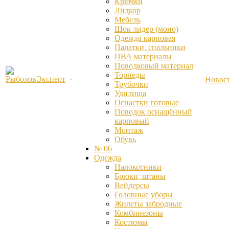
Крючки
Лидкор
Мебель
Шок лидер (моно)
Одежда карповая
Палатки, спальники
ПВА материалы
Поводковый материал
Торпеды
Новос
Трубочки
Удилища
Оснастки готовые
Поводок оснащённый
карповый
Монтаж
Обувь
№ 06
Одежда
Налокотники
Брюки, штаны
Вейдерсы
Головные уборы
Жилеты забродные
Комбинезоны
Костюмы