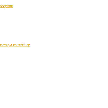
мосумки
изотерм.контейнер