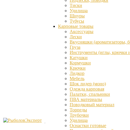
Подлески, поводки
Тиски
Удилища
Шнуры
Тубусы
Карповые товары
Аксессуары
Лески
Вкусняшки (ароматизаторы, бо
Груза
Инструменты (иглы, крючки и 
Катушки
Кормушки
Крючки
Лидкор
Мебель
Шок лидер (моно)
Одежда карповая
Палатки, спальники
ПВА материалы
Поводковый материал
Торпеды
Трубочки
Удилища
Оснастки готовые