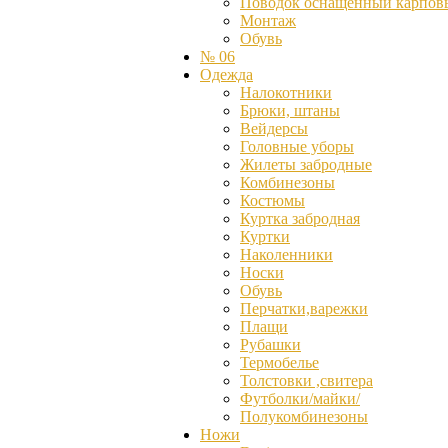
Поводок оснащённый карпов
Монтаж
Обувь
№ 06
Одежда
Налокотники
Брюки, штаны
Вейдерсы
Головные уборы
Жилеты забродные
Комбинезоны
Костюмы
Куртка забродная
Куртки
Наколенники
Носки
Обувь
Перчатки,варежки
Плащи
Рубашки
Термобелье
Толстовки ,свитера
Футболки/майки/
Полукомбинезоны
Ножи