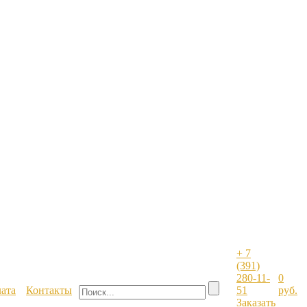
+ 7
(391)
280-11-
0
лата
Контакты
51
руб.
Заказать