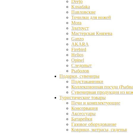
Deejo
Kosadaka
Павловские
Точилки для ножей
Mora
Златоуст
Мастерская Князева
Ganzо
AKARA
Firebird
Helios
Opinel
Следопыт
Рыболов
Подарки, сувениры
Подстаканники
Коллекционная посуда (Рыбна
Сувенирная продукция из ко
Туристические товары
Печи и комплектующие
Консервация
Аксессуары
Батарейки
Газовое оборудование
Коврики, матрасы, сиденья