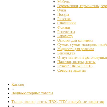
Мебель
Гермомешки, гермочехлы,гер
Очки
Посуда
Рюкзаки
Спальники
Фонари
Репеленты
Барометр
Опилки для копчения
Сумки, сумки-холодильники/
Жидкость для розжига
Бензин,газ
Отпугиватели и фотоловушки
Палатки, шатры, тенты
Розжиг ЭКО-ОГОНЬ
Средства защиты
Каталог
-
Водно-Моторные товары
-
Ткани, пленки, ленты ПВХ, ТПУ и палубные покрытия
-