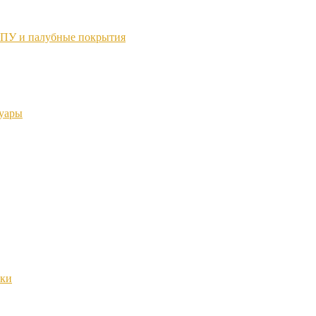
ТПУ и палубные покрытия
суары
нки