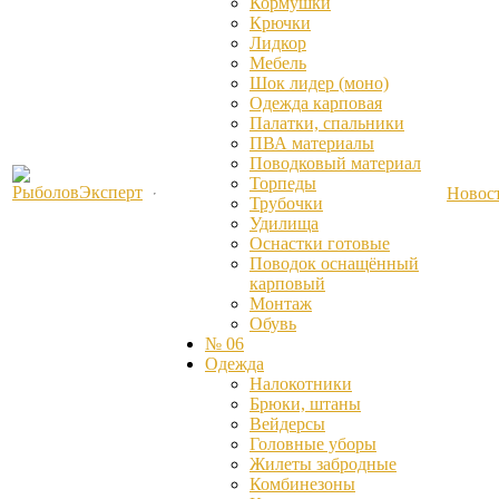
Кормушки
Крючки
Лидкор
Мебель
Шок лидер (моно)
Одежда карповая
Палатки, спальники
ПВА материалы
Поводковый материал
Торпеды
Новос
Трубочки
Удилища
Оснастки готовые
Поводок оснащённый
карповый
Монтаж
Обувь
№ 06
Одежда
Налокотники
Брюки, штаны
Вейдерсы
Головные уборы
Жилеты забродные
Комбинезоны