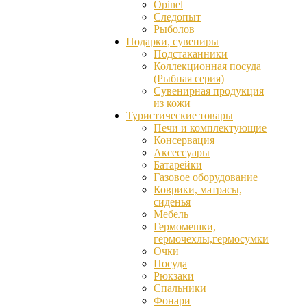
Opinel
Следопыт
Рыболов
Подарки, сувениры
Подстаканники
Коллекционная посуда
(Рыбная серия)
Сувенирная продукция
из кожи
Туристические товары
Печи и комплектующие
Консервация
Аксессуары
Батарейки
Газовое оборудование
Коврики, матрасы,
сиденья
Мебель
Гермомешки,
гермочехлы,гермосумки
Очки
Посуда
Рюкзаки
Спальники
Фонари