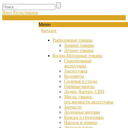
Вход
Регистрация
0
Меню
Каталог
Рыболовные товары
Зимние товары
Летние товары
Водно-Моторные товары
Спасательные
аксессуары
Аксессуары
Водометы
Сиденья и столы
Гребные винты
Лодки, Катера, СВП
Масла, смазки,
тех.жидкости,аксессуары
Запчасти
Лодочные моторы
Краски и грунтовки
Насосы и помпы
Дельные вещи