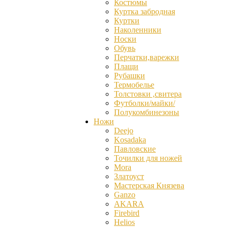
Костюмы
Куртка забродная
Куртки
Наколенники
Носки
Обувь
Перчатки,варежки
Плащи
Рубашки
Термобелье
Толстовки ,свитера
Футболки/майки/
Полукомбинезоны
Ножи
Deejo
Kosadaka
Павловские
Точилки для ножей
Mora
Златоуст
Мастерская Князева
Ganzо
AKARA
Firebird
Helios