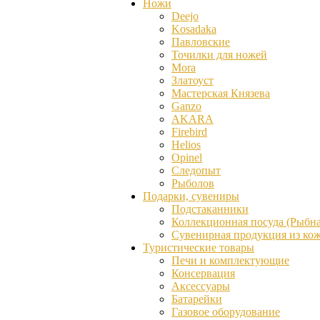
Ножи
Deejo
Kosadaka
Павловские
Точилки для ножей
Mora
Златоуст
Мастерская Князева
Ganzо
AKARA
Firebird
Helios
Opinel
Следопыт
Рыболов
Подарки, сувениры
Подстаканники
Коллекционная посуда (Рыбна
Сувенирная продукция из ко
Туристические товары
Печи и комплектующие
Консервация
Аксессуары
Батарейки
Газовое оборудование