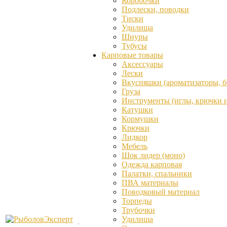
Коробочки
Подлески, поводки
Тиски
Удилища
Шнуры
Тубусы
Карповые товары
Аксессуары
Лески
Вкусняшки (ароматизаторы, бо
Груза
Инструменты (иглы, крючки и 
Катушки
Кормушки
Крючки
Лидкор
Мебель
Шок лидер (моно)
Одежда карповая
Палатки, спальники
ПВА материалы
Поводковый материал
Торпеды
Трубочки
Удилища