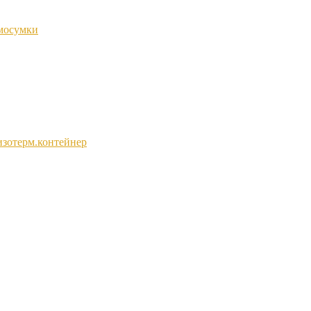
мосумки
изотерм.контейнер