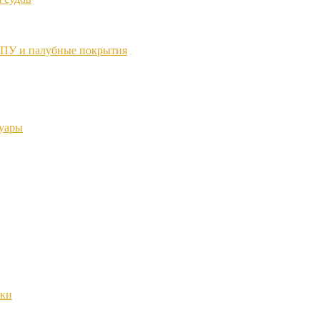
ТПУ и палубные покрытия
суары
нки