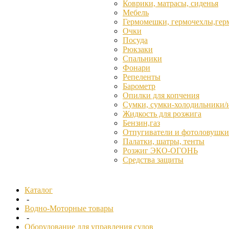
Коврики, матрасы, сиденья
Мебель
Гермомешки, гермочехлы,гер
Очки
Посуда
Рюкзаки
Спальники
Фонари
Репеленты
Барометр
Опилки для копчения
Сумки, сумки-холодильники/
Жидкость для розжига
Бензин,газ
Отпугиватели и фотоловушки
Палатки, шатры, тенты
Розжиг ЭКО-ОГОНЬ
Средства защиты
Каталог
-
Водно-Моторные товары
-
Оборудование для управления судов