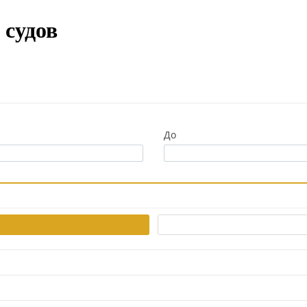
 судов
До