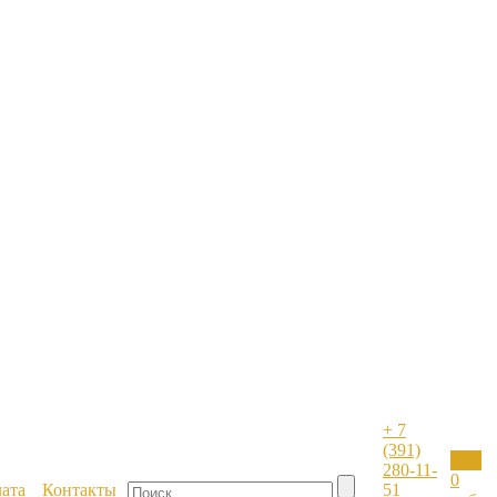
+ 7
(391)
0
280-11-
0
лата
Контакты
51