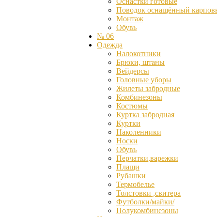
Оснастки готовые
Поводок оснащённый карпов
Монтаж
Обувь
№ 06
Одежда
Налокотники
Брюки, штаны
Вейдерсы
Головные уборы
Жилеты забродные
Комбинезоны
Костюмы
Куртка забродная
Куртки
Наколенники
Носки
Обувь
Перчатки,варежки
Плащи
Рубашки
Термобелье
Толстовки ,свитера
Футболки/майки/
Полукомбинезоны