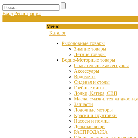
Вход
Регистрация
0
Меню
Каталог
Рыболовные товары
Зимние товары
Летние товары
Водно-Моторные товары
Спасательные аксессуары
Аксессуары
Водометы
Сиденья и столы
Гребные винты
Лодки, Катера, СВП
Масла, смазки, тех.жидкости,
Запчасти
Лодочные моторы
Краски и грунтовки
Насосы и помпы
Дельные вещи
РАСПРОДАЖА
Оборудование для управления