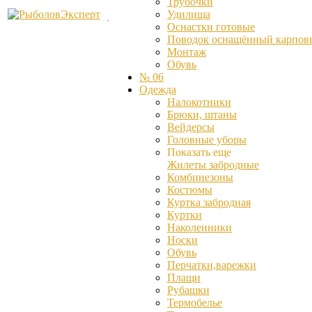
Трубочки
Удилища
Оснастки готовые
Поводок оснащённый карпов
Монтаж
Обувь
№ 06
Одежда
Налокотники
Брюки, штаны
Вейдерсы
Головные уборы
Показать еще
Жилеты забродные
Комбинезоны
Костюмы
Куртка забродная
Куртки
Наколенники
Носки
Обувь
Перчатки,варежки
Плащи
Рубашки
Термобелье