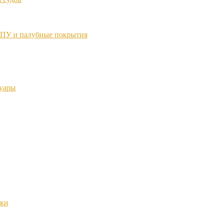
ТПУ и палубные покрытия
суары
нки