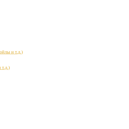
йлы и т.д.)
т.д.)