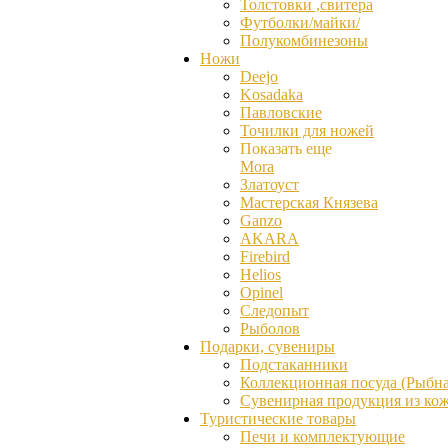
Толстовки ,свитера
Футболки/майки/
Полукомбинезоны
Ножи
Deejo
Kosadaka
Павловские
Точилки для ножей
Показать еще
Mora
Златоуст
Мастерская Князева
Ganzо
AKARA
Firebird
Helios
Opinel
Следопыт
Рыболов
Подарки, сувениры
Подстаканники
Коллекционная посуда (Рыбна
Сувенирная продукция из ко
Туристические товары
Печи и комплектующие