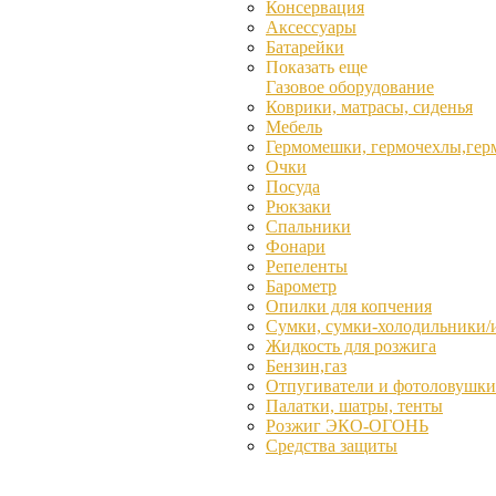
Консервация
Аксессуары
Батарейки
Показать еще
Газовое оборудование
Коврики, матрасы, сиденья
Мебель
Гермомешки, гермочехлы,гер
Очки
Посуда
Рюкзаки
Спальники
Фонари
Репеленты
Барометр
Опилки для копчения
Сумки, сумки-холодильники/
Жидкость для розжига
Бензин,газ
Отпугиватели и фотоловушки
Палатки, шатры, тенты
Розжиг ЭКО-ОГОНЬ
Средства защиты