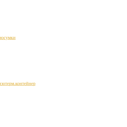
мосумки
изотерм.контейнер