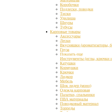
Материалы
Коробочки
Подлески, поводки
Тиски
Удилища
Шнуры
Тубусы
Карповые товары
Аксессуары
Лески
Вкусняшки (ароматизаторы, бо
Груза
Показать еще
Инструменты (иглы, крючки и 
Катушки
Кормушки
Крючки
Лидкор
Мебель
Шок лидер (моно)
Одежда карповая
Палатки, спальники
ПВА материалы
Поводковый материал
Торпеды