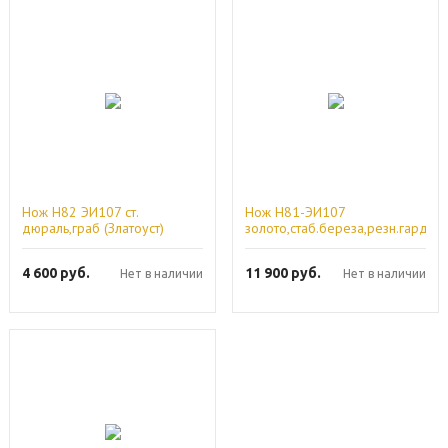
Нож Н82 ЭИ107 ст.
Нож Н81-ЭИ107
дюраль,граб (Златоуст)
золото,стаб.береза,резн.гарда,р
(Златоуст)
4 600
руб.
11 900
руб.
Нет в наличии
Нет в наличии