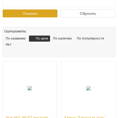
Сортировать:
По цене
По названию
По наличию
По популярности
Нет
Нож Н65-ЭИ107 текстолит
Клинок "Дамасская сталь"