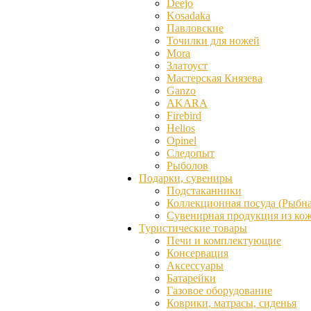
Deejo
Kosadaka
Павловские
Точилки для ножей
Mora
Златоуст
Мастерская Князева
Ganzо
AKARA
Firebird
Helios
Opinel
Следопыт
Рыболов
Подарки, сувениры
Подстаканники
Коллекционная посуда (Рыбна
Сувенирная продукция из ко
Туристические товары
Печи и комплектующие
Консервация
Аксессуары
Батарейки
Газовое оборудование
Коврики, матрасы, сиденья