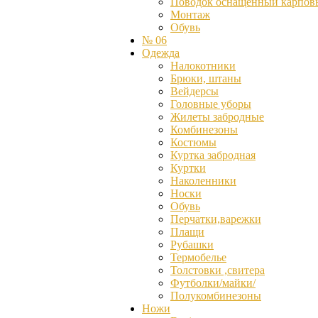
Поводок оснащённый карпов
Монтаж
Обувь
№ 06
Одежда
Налокотники
Брюки, штаны
Вейдерсы
Головные уборы
Жилеты забродные
Комбинезоны
Костюмы
Куртка забродная
Куртки
Наколенники
Носки
Обувь
Перчатки,варежки
Плащи
Рубашки
Термобелье
Толстовки ,свитера
Футболки/майки/
Полукомбинезоны
Ножи