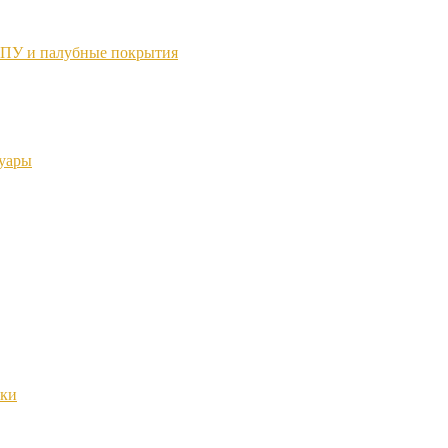
ТПУ и палубные покрытия
суары
нки