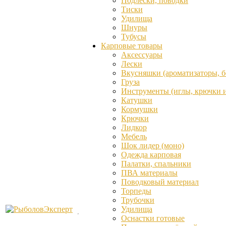
Подлески, поводки
Тиски
Удилища
Шнуры
Тубусы
Карповые товары
Аксессуары
Лески
Вкусняшки (ароматизаторы, бо
Груза
Инструменты (иглы, крючки и 
Катушки
Кормушки
Крючки
Лидкор
Мебель
Шок лидер (моно)
Одежда карповая
Палатки, спальники
ПВА материалы
Поводковый материал
Торпеды
Трубочки
Удилища
Оснастки готовые