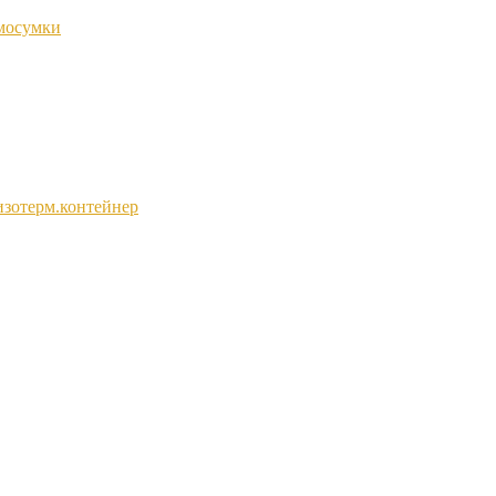
мосумки
изотерм.контейнер