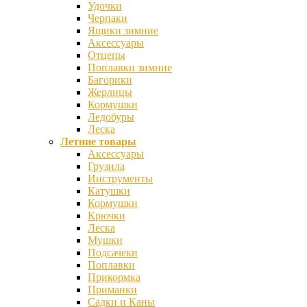
Удочки
Черпаки
Ящики зимние
Аксессуары
Отцепы
Поплавки зимние
Багорики
Жерлицы
Кормушки
Ледобуры
Леска
Летние товары
Аксессуары
Грузила
Инструменты
Катушки
Кормушки
Крючки
Леска
Мушки
Подсачеки
Поплавки
Прикормка
Приманки
Садки и Каны