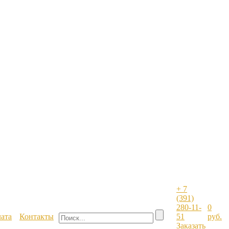
+ 7
(391)
280-11-
0
лата
Контакты
51
руб.
Заказать