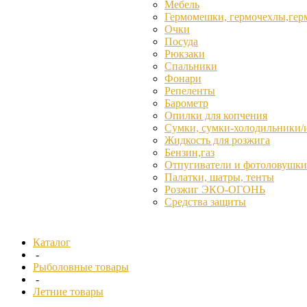
Мебель
Гермомешки, гермочехлы,гер
Очки
Посуда
Рюкзаки
Спальники
Фонари
Репеленты
Барометр
Опилки для копчения
Сумки, сумки-холодильники/
Жидкость для розжига
Бензин,газ
Отпугиватели и фотоловушки
Палатки, шатры, тенты
Розжиг ЭКО-ОГОНЬ
Средства защиты
Каталог
-
Рыболовные товары
-
Летние товары