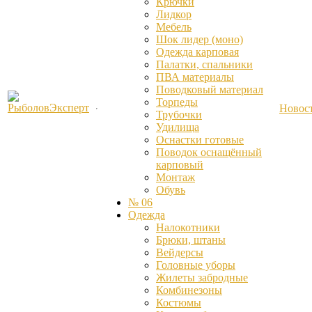
Крючки
Лидкор
Мебель
Шок лидер (моно)
Одежда карповая
Палатки, спальники
ПВА материалы
Поводковый материал
Торпеды
Новос
Трубочки
Удилища
Оснастки готовые
Поводок оснащённый
карповый
Монтаж
Обувь
№ 06
Одежда
Налокотники
Брюки, штаны
Вейдерсы
Головные уборы
Жилеты забродные
Комбинезоны
Костюмы