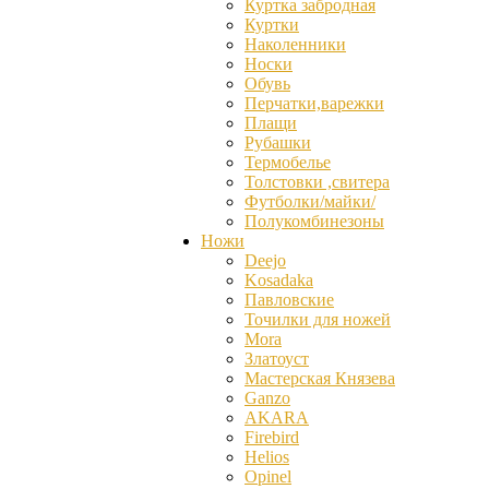
Куртка забродная
Куртки
Наколенники
Носки
Обувь
Перчатки,варежки
Плащи
Рубашки
Термобелье
Толстовки ,свитера
Футболки/майки/
Полукомбинезоны
Ножи
Deejo
Kosadaka
Павловские
Точилки для ножей
Mora
Златоуст
Мастерская Князева
Ganzо
AKARA
Firebird
Helios
Opinel