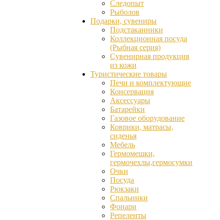
Следопыт
Рыболов
Подарки, сувениры
Подстаканники
Коллекционная посуда
(Рыбная серия)
Сувенирная продукция
из кожи
Туристические товары
Печи и комплектующие
Консервация
Аксессуары
Батарейки
Газовое оборудование
Коврики, матрасы,
сиденья
Мебель
Гермомешки,
гермочехлы,гермосумки
Очки
Посуда
Рюкзаки
Спальники
Фонари
Репеленты