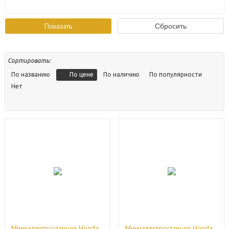
Сортировать:
По цене
По названию
По наличию
По популярности
Нет
Миниэлектростанция Honda
Миниэлектростанция Honda