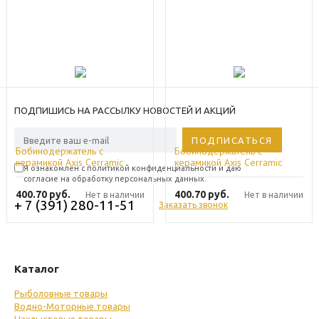
ПОДПИШИСЬ НА РАССЫЛКУ НОВОСТЕЙ И АКЦИЙ
Бобинодержатель с
Бобинодержатель с
керамикой Axis Cerramic
керамикой Axis Cerramic
Я ознакомлен с политикой конфиденциальности и даю
Bobbin HVY Trumb
Bobbin Fine Trumb
согласие на обработку персональных данных.
400.70
руб.
400.70
руб.
Нет в наличии
Нет в наличии
+ 7 (391) 280-11-51
Заказать звонок
Каталог
Рыболовные товары
Водно-Моторные товары