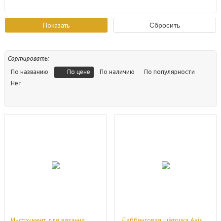
Сортировать:
По цене
По названию
По наличию
По популярности
Нет
Инструмент для вязания
Даббинговая щёточка Axis