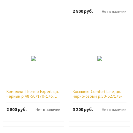
XXL Helios
2 800
руб.
Нет в наличии
Комплект Thermo Expert, цв.
Комплект Сomfort Line, цв.
черный р.48-50/170-176, L
черно-серый р.50-52/178-
Helios
182, XL Helios
2 800
руб.
3 200
руб.
Нет в наличии
Нет в наличии