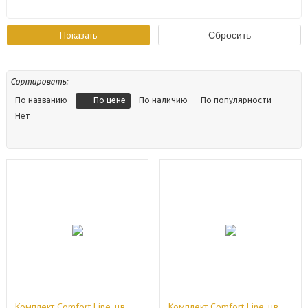
Сортировать:
По цене
По названию
По наличию
По популярности
Нет
Комплект Сomfort Line, цв.
Комплект Сomfort Line, цв.