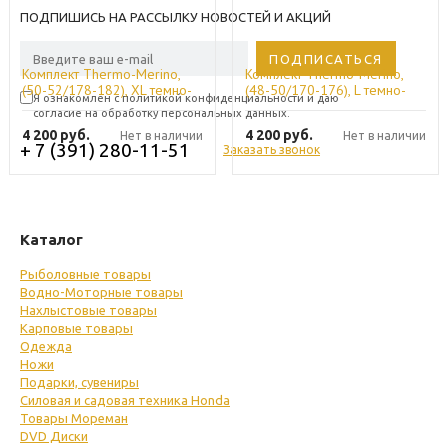
ПОДПИШИСЬ НА РАССЫЛКУ НОВОСТЕЙ И АКЦИЙ
Комплект Thermo-Merino,
Комплект Thermo-Merino,
(50-52/178-182), XL темно-
(48-50/170-176), L темно-
Я ознакомлен с политикой конфиденциальности и даю
серый, Helios
серый, Helios
согласие на обработку персональных данных.
4 200
руб.
4 200
руб.
Нет в наличии
Нет в наличии
+ 7 (391) 280-11-51
Заказать звонок
Каталог
Рыболовные товары
Водно-Моторные товары
Нахлыстовые товары
Карповые товары
Одежда
Ножи
Подарки, сувениры
Силовая и садовая техника Honda
Товары Мореман
DVD Диски