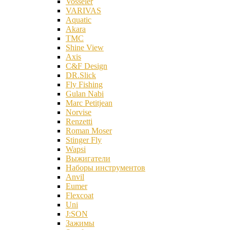
Vosseler
VARIVAS
Aquatic
Akara
TMC
Shine View
Axis
C&F Design
DR.Slick
Fly Fishing
Gulan Nabi
Marc Petitjean
Norvise
Renzetti
Roman Moser
Stinger Fly
Wapsi
Выжигатели
Наборы инструментов
Anvil
Eumer
Flexcoat
Uni
J:SON
Зажимы