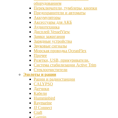
оборудованием
Переключатели, тумблеры, кнопки
Предохранители и автоматы
Аккумуляторы
Аксессуары для АКБ
Аудиотехника
Дисплей VesselView
Замки зажигания
Зарядные устройства
Звуковые сигналы
Морская проводка OceanFlex
Прочее
Розетки, USB, прикуриватели.
Система стабилизации Active Trim
Стеклоочистители
Эхолоты и рации
Рации и радиостанции
CALYPSO
Датчики
Кабели
Humminbird
Raymarine
JJ Connect
Craft
Garmin