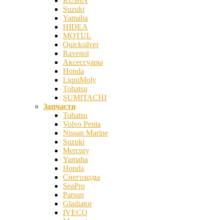
RUBIN
Suzuki
Yamaha
HIDEA
MOTUL
Quicksilver
Ravenol
Аксессуары
Honda
LiquiMoly
Tohatsu
SUMITACHI
Запчасти
Tohatsu
Volvo Penta
Nissan Marine
Suzuki
Mercury
Yamaha
Honda
Снегоходы
SeaPro
Parsun
Gladiator
IVECO