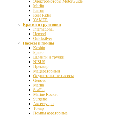
Электромоторы MotorGuide
Marlin
Parsun
Reef Rider
YAMER
Краски и грунтовки
International
Hempel
Quicksilver
Насосы и помпы
Koshin
Браво
Шланги и трубки
NISUS
Премьер
Мацераторный
Осушительные насосы
Genovo
Marlin
SeaFlo
Marine Rocket
Surgeflo
Аксессуары
Тонар
Помпы аэраторные