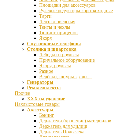
Площадки для аксессуаров
Рулевые редукторы короткоходные
Тарги
Лента люверсная
Тенты и чехлы
Тюнинг прицепов
Якоря
Спутниковые телефоны
Стоянка и швартовка
Лебедки и роульсы
Причальное оборудование
Якоря, роульсы
Разное
Верёвки, шнуры, фалы....
Генераторы
Ремкомплекты
Прочее
ХХХ на удаление
Нахлыстовые товары
Аксессуары
Бэкинг
Держатели (хранение) материалов
Держатель для удилищ
Держатель Подсачека