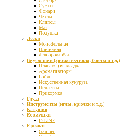
Стопоры
Сумки
Фонари
Чехлы
Клипсы
Мат
Подушка
Лески
Монофильная
Плетенная
Флюорокарбон
Вкусняшки (ароматизаторы, бойлы и т.д.)
Плавающая насадка
Ароматизаторы
Бойлы
Искуственная кукуруза
Пеллетсы
Прикормка
Груза
Инструменты (иглы, крючки и т.д.)
Катушки
Кормушки
INLINE
Крючки
Gardner