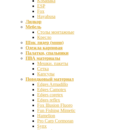
Kosadaka
ESP
Fox
Hayabusa
Лидкор
Мебель
Столы монтажные
Кресло
Шок лидер (моно)
Одежда карповая
Палатки, спальники
ПВА материалы
Мешки. пакеты
Сетка
Капсулы
Поводковый материал
Edges Armadillo
Edges Camotex
Edges coretex
Edges reflex
Fox Illusion Fluoro
Fun Fishing Mimetic
Hamelion
Pro Carp Cormoran
Synx