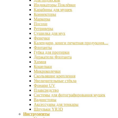
Для подлесков
Индикаторы Поклёвки
Карабины для мушек
Коннекторы
Маркеры
Посохи
Ретриверы
Сушилка для мух
Фенечки
Календари, книги печатная продукция....
Флотанты
Губка для протирки
Держатели Флотанта
Химия
Кошельки
Микроколечки
Скользящие крепления
Увеличительные стёкла
Фонари UV
Плавсредство
Системы для фотографирования мушек
Вадингтоны
Аксессуары для тенкары
Шпульки YR3D
Инструменты