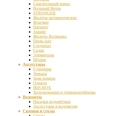
Спасательный конец
Вольный Ветер
STRONGER
Жилеты автоматические
Флагман
Патриот
Aquatic
Жилеты Волжанка
Пром-Арт
Следопыт
Солар
Элементаль
Шторм
Аксессуары
Сувениры
Зеркала
Знак номера
Одежда
IRIS BOX
Холодильники и термоконтейнеры
Водометы
Насадки водомётные
Аксессуары к водометам
Сиденья и столы
Столы