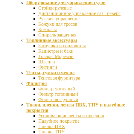
Оборудование для управления судов
Стойки рулевые
Дистанционное управление газ - реверс
Рулевое управление
Кожухи для тросов
Компасы
Спираль защитная
Топливные аксессуары
Заглушки и горловины
Канистры и баки
Товары Мореман
Шланги
Фитинги
Тенты, сумки и чехлы
Тентовая фурнитура
Фильтры
Фильтр масляный
Фильтр топливный
Фильтр воздушный
Ткани, пленки, ленты ПВХ, ТПУ и палубные
покрытия
Усиливающие ленты и профили
Палубное покрытие
Пленка ПВХ
Пленка ТПУ