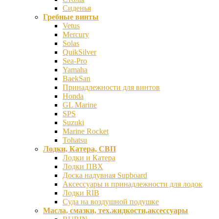
Сиденья
Гребные винты
Vetus
Mercury
Solas
QuikSilver
Sea-Pro
Yamaha
BaekSan
Принадлежности для винтов
Honda
GL Marine
SPS
Suzuki
Marine Rocket
Tohatsu
Лодки, Катера, СВП
Лодки и Катера
Лодки ПВХ
Доска надувная Supboard
Аксессуары и принадлежности для лодок
Лодки RIB
Суда на воздушной подушке
Масла, смазки, тех.жидкости,аксессуары