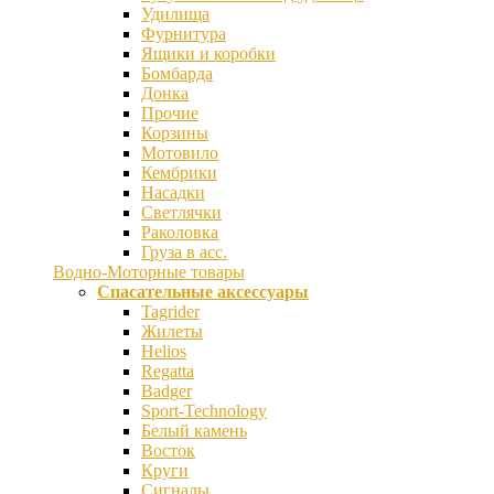
Удилища
Фурнитура
Ящики и коробки
Бомбарда
Донка
Прочие
Корзины
Мотовило
Кембрики
Насадки
Светлячки
Раколовка
Груза в асс.
Водно-Моторные товары
Спасательные аксессуары
Tagrider
Жилеты
Helios
Regatta
Badger
Sport-Technology
Белый камень
Восток
Круги
Сигналы