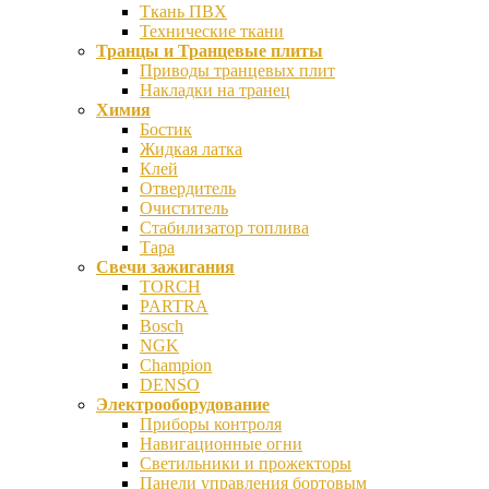
Ткань ПВХ
Технические ткани
Транцы и Транцевые плиты
Приводы транцевых плит
Накладки на транец
Химия
Бостик
Жидкая латка
Клей
Отвердитель
Очиститель
Стабилизатор топлива
Тара
Свечи зажигания
TORCH
PARTRA
Bosch
NGK
Champion
DENSO
Электрооборудование
Приборы контроля
Навигационные огни
Светильники и прожекторы
Панели управления бортовым