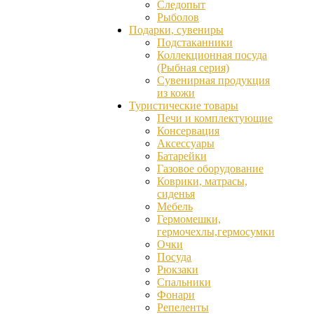
Следопыт
Рыболов
Подарки, сувениры
Подстаканники
Коллекционная посуда
(Рыбная серия)
Сувенирная продукция
из кожи
Туристические товары
Печи и комплектующие
Консервация
Аксессуары
Батарейки
Газовое оборудование
Коврики, матрасы,
сиденья
Мебель
Гермомешки,
гермочехлы,гермосумки
Очки
Посуда
Рюкзаки
Спальники
Фонари
Репеленты