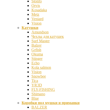
Stonfo
Orvis
Kosadaka
Metz
Veniard
Vision
Катушки
Amundson
Чехлы для катушек
Surf Master
Balzer
Grfish
Okuma
Stinger
Echo
Kola salmon
Vision
Snowbee
Tica
YR3D
FLY-FISHING
Shimano
Blue
Коробки под мушки и приманки
BALZER