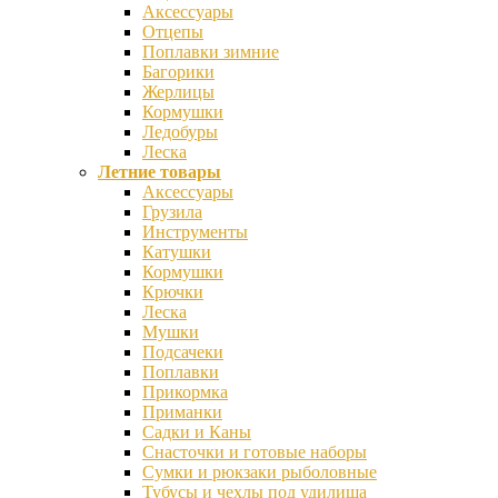
Аксессуары
Отцепы
Поплавки зимние
Багорики
Жерлицы
Кормушки
Ледобуры
Леска
Летние товары
Аксессуары
Грузила
Инструменты
Катушки
Кормушки
Крючки
Леска
Мушки
Подсачеки
Поплавки
Прикормка
Приманки
Садки и Каны
Снасточки и готовые наборы
Сумки и рюкзаки рыболовные
Тубусы и чехлы под удилища