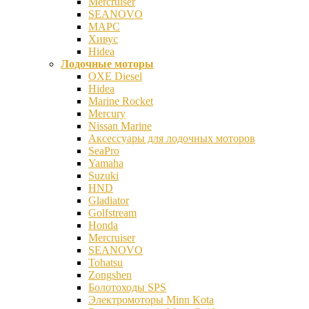
Mercruiser
SEANOVO
МАРС
Хивус
Hidea
Лодочные моторы
OXE Diesel
Hidea
Marine Rocket
Mercury
Nissan Marine
Аксесcуары для лодочных моторов
SeaPro
Yamaha
Suzuki
HND
Gladiator
Golfstream
Honda
Mercruiser
SEANOVO
Tohatsu
Zongshen
Болотоходы SPS
Электромоторы Minn Kota