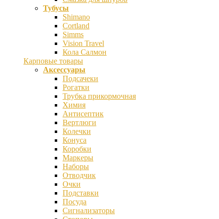
Тубусы
Shimano
Cortland
Simms
Vision Travel
Кола Салмон
Карповые товары
Аксессуары
Подсачеки
Рогатки
Трубка прикормочная
Химия
Антисептик
Вертлюги
Колечки
Конуса
Коробки
Маркеры
Наборы
Отводчик
Очки
Подставки
Посуда
Сигнализаторы