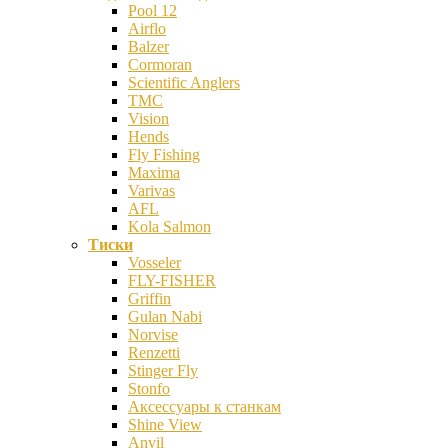
Pool 12
Airflo
Balzer
Cormoran
Scientific Anglers
TMC
Vision
Hends
Fly Fishing
Maxima
Varivas
AFL
Kola Salmon
Тиски
Vosseler
FLY-FISHER
Griffin
Gulan Nabi
Norvise
Renzetti
Stinger Fly
Stonfo
Аксессуары к станкам
Shine View
Anvil