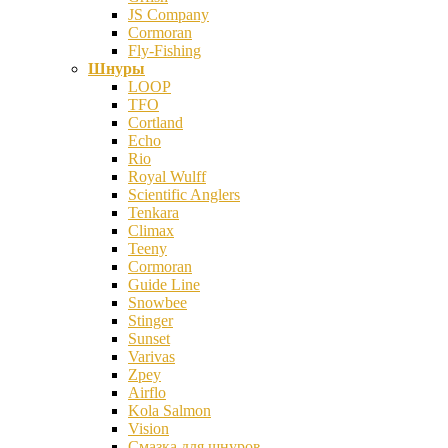
JS Company
Cormoran
Fly-Fishing
Шнуры
LOOP
TFO
Cortland
Echo
Rio
Royal Wulff
Scientific Anglers
Tenkara
Climax
Teeny
Cormoran
Guide Line
Snowbee
Stinger
Sunset
Varivas
Zpey
Airflo
Kola Salmon
Vision
Смазка для шнуров