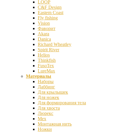
LOOP
C&F Design
Eastern Coast
Fly fishing
Vision
Фаворит
Akara
Danica
Richard Wheatley
Spirit River
Helios
Thinkfish
FusoTex
LureMax
Материалы
Наборы
Даббинг
Для крылышек
Для ножек
Для формирования тела
Для хвоста
Люрекс
Мех
Монтажная нить
Ножки