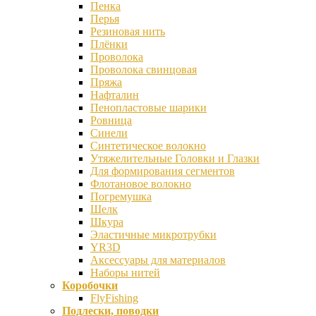
Пенка
Перья
Резиновая нить
Плёнки
Проволока
Проволока свинцовая
Пряжа
Нафталин
Пенопластовые шарики
Ровница
Синели
Синтетическое волокно
Утяжелительные Головки и Глазки
Для формирования сегментов
Флотановое волокно
Погремушка
Шелк
Шкура
Эластичные микротрубки
YR3D
Аксессуары для материалов
Наборы нитей
Коробочки
FlyFishing
Подлески, поводки