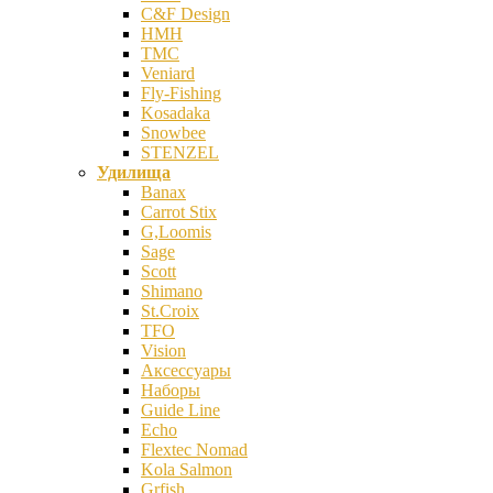
C&F Design
HMH
TMC
Veniard
Fly-Fishing
Kosadaka
Snowbee
STENZEL
Удилища
Banax
Carrot Stix
G,Loomis
Sage
Scott
Shimano
St.Croix
TFO
Vision
Аксессуары
Наборы
Guide Line
Echo
Flextec Nomad
Kola Salmon
Grfish