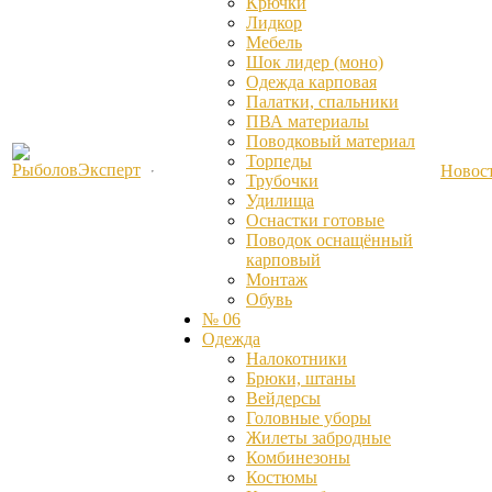
Крючки
Лидкор
Мебель
Шок лидер (моно)
Одежда карповая
Палатки, спальники
ПВА материалы
Поводковый материал
Торпеды
Новос
Трубочки
Удилища
Оснастки готовые
Поводок оснащённый
карповый
Монтаж
Обувь
№ 06
Одежда
Налокотники
Брюки, штаны
Вейдерсы
Головные уборы
Жилеты забродные
Комбинезоны
Костюмы