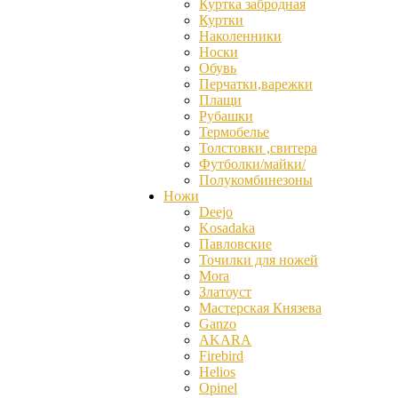
Куртка забродная
Куртки
Наколенники
Носки
Обувь
Перчатки,варежки
Плащи
Рубашки
Термобелье
Толстовки ,свитера
Футболки/майки/
Полукомбинезоны
Ножи
Deejo
Kosadaka
Павловские
Точилки для ножей
Mora
Златоуст
Мастерская Князева
Ganzо
AKARA
Firebird
Helios
Opinel