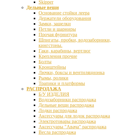
Skipper
Дельные вещи
Основание стойки леера
Держатели оборудования
Замки, защелки
Петли и шарниры
Прочая фурнитура
Шпигаты, пробки, водозаборники,
кингстоны.
Гаки, карабины, вертлюг
Крепления прочие
Болты
Кронштейны
Лючки, боксы и вентиляционка
Рымы, ролики
Трапики и платформы
РАСПРОДАЖА
Б/У ИЗДЕЛИЯ
Водозаборники распродажа
Дельные вещи распродажа
Лодки распродажа
Аксессуары для лодок распродажа
Электротовары распродажа
Аксессуары "Авача" распродажа
Весла распродажа