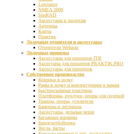
Lowrance
NMEA 2000
SimRAD
Аксессуары к эхолотам
Антенны
Карты
Практик
Лодочные отопители и аксессуары
Отопители Webasto
Лодочные прицепы
Аксессуары для прицепов JTR
Аксесуары для прицепов PRAKTIK.PRO
Аксессуары для прицепов
Собственное производство
Коврики в лодку
Рамы в лодку и комлектующие к рамам
Быстросъемные пластины
Платформы, рундуки, опоры для сидений
Транцы, опоры, усилители
Бамперы и лестницы
Аксессуары, дельные вещи
Багажные корзины
Брызгоотбойники
Весла, багры
Консоли рулевые и доп. аксессуары