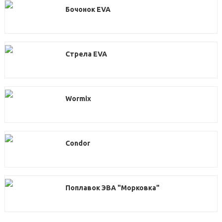
Бочонок EVA
Стрела EVA
Wormix
Condor
Поплавок ЭВА "Морковка"