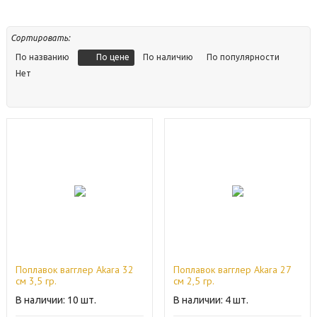
Сортировать:
По цене
По названию
По наличию
По популярности
Нет
Поплавок вагглер Akara 32
Поплавок вагглер Akara 27
см 3,5 гр.
см 2,5 гр.
10
4