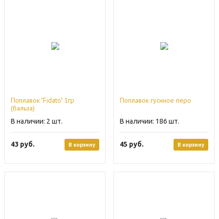
Поплавок "Fidato" 1гр
Поплавок гусиное перо
(бальза)
2
186
43
руб.
45
руб.
В корзину
В корзину