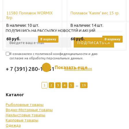
11580 Поплавок WORMIX
Поплавок "Капля" вес 15 гр.
8гр.
10
14
ПОДПИШИСЬ НА РАССЫЛКУ НОВОСТЕЙ И АКЦИЙ
60
руб.
60
руб.
В корзину
В корзину
Я ознакомлен с политикой конфиденциальности и даю
согласие на обработку персональных данных.
Показать еще
+ 7 (391) 280-11-51
Заказать звонок
...
1
2
3
4
5
19
Каталог
Рыболовные товары
Водно-Моторные товары
Нахлыстовые товары
Карповые товары
Одежда