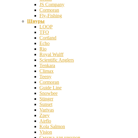
JS Company
Cormoran
Fly-Fishing
Шнуры
LOOP
TFO
Cortland
Echo
Rio
Royal Wulff
Scientific Anglers
Tenkara
Climax
Teeny
Cormoran
Guide Line
Snowbee
Stinger
Sunset
Varivas
Zpey
Airflo
Kola Salmon
Vision
Смазка для шнуров