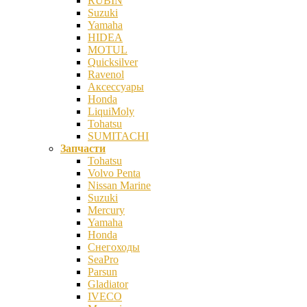
RUBIN
Suzuki
Yamaha
HIDEA
MOTUL
Quicksilver
Ravenol
Аксессуары
Honda
LiquiMoly
Tohatsu
SUMITACHI
Запчасти
Tohatsu
Volvo Penta
Nissan Marine
Suzuki
Mercury
Yamaha
Honda
Снегоходы
SeaPro
Parsun
Gladiator
IVECO