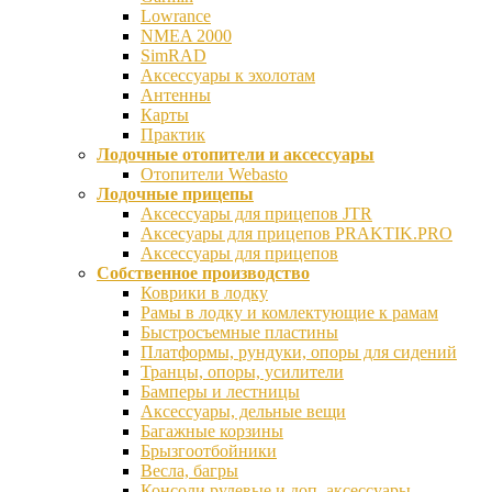
Lowrance
NMEA 2000
SimRAD
Аксессуары к эхолотам
Антенны
Карты
Практик
Лодочные отопители и аксессуары
Отопители Webasto
Лодочные прицепы
Аксессуары для прицепов JTR
Аксесуары для прицепов PRAKTIK.PRO
Аксессуары для прицепов
Собственное производство
Коврики в лодку
Рамы в лодку и комлектующие к рамам
Быстросъемные пластины
Платформы, рундуки, опоры для сидений
Транцы, опоры, усилители
Бамперы и лестницы
Аксессуары, дельные вещи
Багажные корзины
Брызгоотбойники
Весла, багры
Консоли рулевые и доп. аксессуары