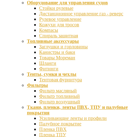
Оборудование для управления судов
Стойки рулевые
Дистанционное управление газ - реверс
Рулевое управление
Кожухи для тросов
Компасы
Спираль защитная
Топливные аксессуары
Заглушки и горловины
Канистры и баки
Товары Мореман
Шланги
Фитинги
Тенты, сумки и чехлы
Тентовая фурнитура
Фильтры
Фильтр масляный
Фильтр топливный
Фильтр воздушный
Ткани, пленки, ленты ПВХ, ТПУ и палубные
покрытия
Усиливающие ленты и профили
Палубное покрытие
Пленка ПВХ
Пленка ТПУ