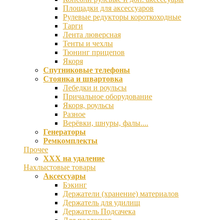
Площадки для аксессуаров
Рулевые редукторы короткоходные
Тарги
Лента люверсная
Тенты и чехлы
Тюнинг прицепов
Якоря
Спутниковые телефоны
Стоянка и швартовка
Лебедки и роульсы
Причальное оборудование
Якоря, роульсы
Разное
Верёвки, шнуры, фалы....
Генераторы
Ремкомплекты
Прочее
ХХХ на удаление
Нахлыстовые товары
Аксессуары
Бэкинг
Держатели (хранение) материалов
Держатель для удилищ
Держатель Подсачека