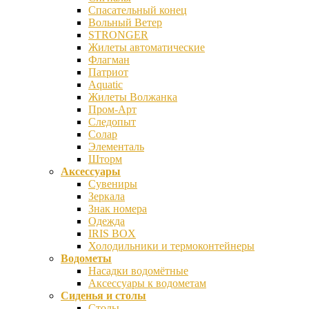
Спасательный конец
Вольный Ветер
STRONGER
Жилеты автоматические
Флагман
Патриот
Aquatic
Жилеты Волжанка
Пром-Арт
Следопыт
Солар
Элементаль
Шторм
Аксессуары
Сувениры
Зеркала
Знак номера
Одежда
IRIS BOX
Холодильники и термоконтейнеры
Водометы
Насадки водомётные
Аксессуары к водометам
Сиденья и столы
Столы