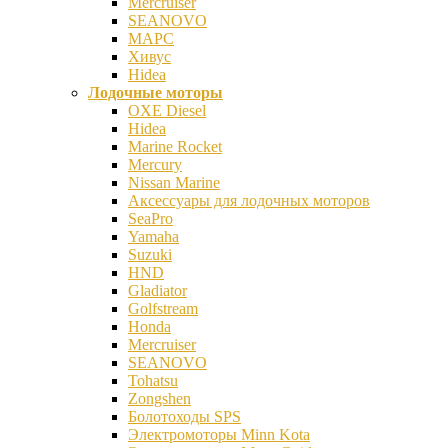
Mercruiser
SEANOVO
МАРС
Хивус
Hidea
Лодочные моторы
OXE Diesel
Hidea
Marine Rocket
Mercury
Nissan Marine
Аксесcуары для лодочных моторов
SeaPro
Yamaha
Suzuki
HND
Gladiator
Golfstream
Honda
Mercruiser
SEANOVO
Tohatsu
Zongshen
Болотоходы SPS
Электромоторы Minn Kota