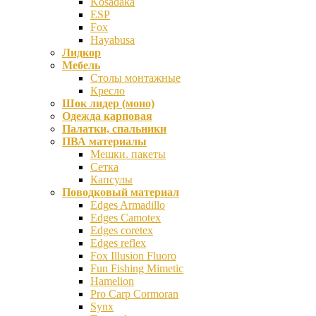
Kosadaka
ESP
Fox
Hayabusa
Лидкор
Мебель
Столы монтажные
Кресло
Шок лидер (моно)
Одежда карповая
Палатки, спальники
ПВА материалы
Мешки. пакеты
Сетка
Капсулы
Поводковый материал
Edges Armadillo
Edges Camotex
Edges coretex
Edges reflex
Fox Illusion Fluoro
Fun Fishing Mimetic
Hamelion
Pro Carp Cormoran
Synx