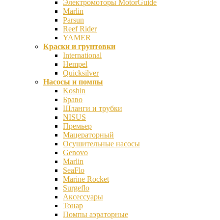
Электромоторы MotorGuide
Marlin
Parsun
Reef Rider
YAMER
Краски и грунтовки
International
Hempel
Quicksilver
Насосы и помпы
Koshin
Браво
Шланги и трубки
NISUS
Премьер
Мацераторный
Осушительные насосы
Genovo
Marlin
SeaFlo
Marine Rocket
Surgeflo
Аксессуары
Тонар
Помпы аэраторные