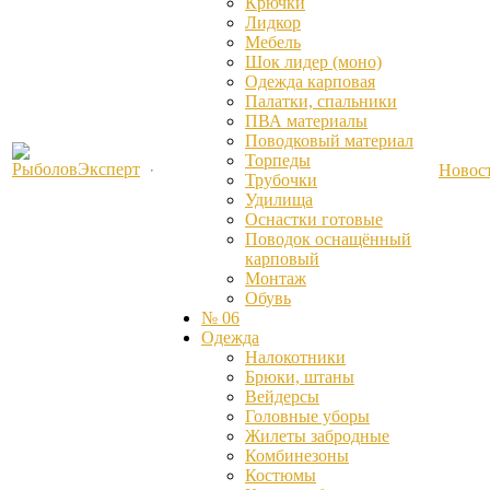
Крючки
Лидкор
Мебель
Шок лидер (моно)
Одежда карповая
Палатки, спальники
ПВА материалы
Поводковый материал
Торпеды
Новос
Трубочки
Удилища
Оснастки готовые
Поводок оснащённый
карповый
Монтаж
Обувь
№ 06
Одежда
Налокотники
Брюки, штаны
Вейдерсы
Головные уборы
Жилеты забродные
Комбинезоны
Костюмы