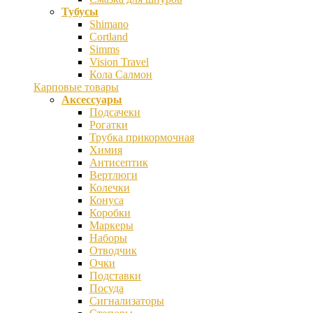
Тубусы
Shimano
Cortland
Simms
Vision Travel
Кола Салмон
Карповые товары
Аксессуары
Подсачеки
Рогатки
Трубка прикормочная
Химия
Антисептик
Вертлюги
Колечки
Конуса
Коробки
Маркеры
Наборы
Отводчик
Очки
Подставки
Посуда
Сигнализаторы