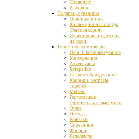
Следопыт
Рыболов
Подарки, сувениры
Подстаканники
Коллекционная посуда
(Рыбная серия)
Сувенирная продукция
из кожи
Туристические товары
Печи и комплектующие
Консервация
Аксессуары
Батарейки
Газовое оборудование
Коврики, матрасы,
сиденья
Мебель
Гермомешки,
гермочехлы,гермосумки
Очки
Посуда
Рюкзаки
Спальники
Фонари
Репеленты