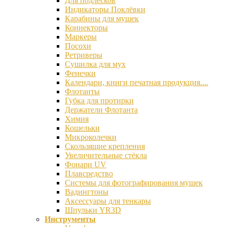
Для подлесков
Индикаторы Поклёвки
Карабины для мушек
Коннекторы
Маркеры
Посохи
Ретриверы
Сушилка для мух
Фенечки
Календари, книги печатная продукция....
Флотанты
Губка для протирки
Держатели Флотанта
Химия
Кошельки
Микроколечки
Скользящие крепления
Увеличительные стёкла
Фонари UV
Плавсредство
Системы для фотографирования мушек
Вадингтоны
Аксессуары для тенкары
Шпульки YR3D
Инструменты