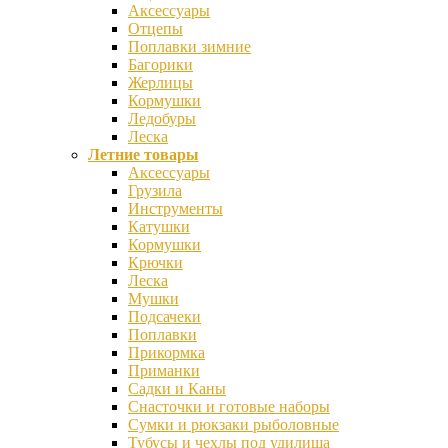
Аксессуары
Отцепы
Поплавки зимние
Багорики
Жерлицы
Кормушки
Ледобуры
Леска
Летние товары
Аксессуары
Грузила
Инструменты
Катушки
Кормушки
Крючки
Леска
Мушки
Подсачеки
Поплавки
Прикормка
Приманки
Садки и Каны
Снасточки и готовые наборы
Сумки и рюкзаки рыболовные
Тубусы и чехлы под удилища