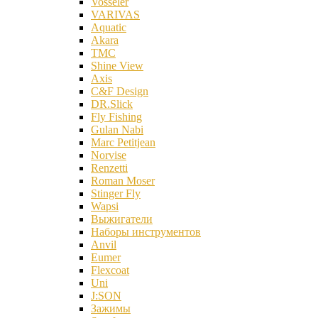
Vosseler
VARIVAS
Aquatic
Akara
TMC
Shine View
Axis
C&F Design
DR.Slick
Fly Fishing
Gulan Nabi
Marc Petitjean
Norvise
Renzetti
Roman Moser
Stinger Fly
Wapsi
Выжигатели
Наборы инструментов
Anvil
Eumer
Flexcoat
Uni
J:SON
Зажимы