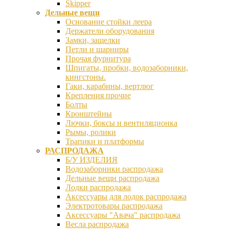
Skipper
Дельные вещи
Основание стойки леера
Держатели оборудования
Замки, защелки
Петли и шарниры
Прочая фурнитура
Шпигаты, пробки, водозаборники,
кингстоны.
Гаки, карабины, вертлюг
Крепления прочие
Болты
Кронштейны
Лючки, боксы и вентиляционка
Рымы, ролики
Трапики и платформы
РАСПРОДАЖА
Б/У ИЗДЕЛИЯ
Водозаборники распродажа
Дельные вещи распродажа
Лодки распродажа
Аксессуары для лодок распродажа
Электротовары распродажа
Аксессуары "Авача" распродажа
Весла распродажа