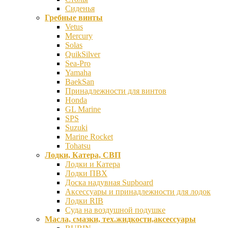
Сиденья
Гребные винты
Vetus
Mercury
Solas
QuikSilver
Sea-Pro
Yamaha
BaekSan
Принадлежности для винтов
Honda
GL Marine
SPS
Suzuki
Marine Rocket
Tohatsu
Лодки, Катера, СВП
Лодки и Катера
Лодки ПВХ
Доска надувная Supboard
Аксессуары и принадлежности для лодок
Лодки RIB
Суда на воздушной подушке
Масла, смазки, тех.жидкости,аксессуары