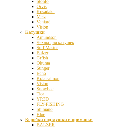
Stonfo
Orvis
Kosadaka
Metz
Veniard
Vision
Катушки
Amundson
Чехлы для катушек
Surf Master
Balzer
Grfish
Okuma
Stinger
Echo
Kola salmon
Vision
Snowbee
Tica
YR3D
FLY-FISHING
Shimano
Blue
Коробки под мушки и приманки
BALZER