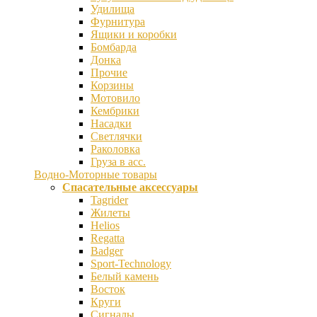
Удилища
Фурнитура
Ящики и коробки
Бомбарда
Донка
Прочие
Корзины
Мотовило
Кембрики
Насадки
Светлячки
Раколовка
Груза в асс.
Водно-Моторные товары
Спасательные аксессуары
Tagrider
Жилеты
Helios
Regatta
Badger
Sport-Technology
Белый камень
Восток
Круги
Сигналы