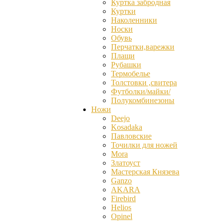
Куртка забродная
Куртки
Наколенники
Носки
Обувь
Перчатки,варежки
Плащи
Рубашки
Термобелье
Толстовки ,свитера
Футболки/майки/
Полукомбинезоны
Ножи
Deejo
Kosadaka
Павловские
Точилки для ножей
Mora
Златоуст
Мастерская Князева
Ganzо
AKARA
Firebird
Helios
Opinel