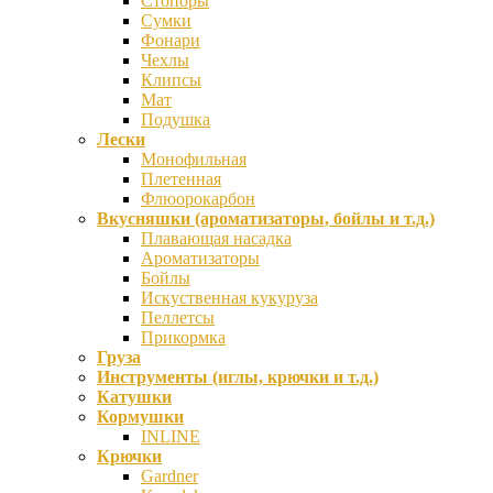
Стопоры
Сумки
Фонари
Чехлы
Клипсы
Мат
Подушка
Лески
Монофильная
Плетенная
Флюорокарбон
Вкусняшки (ароматизаторы, бойлы и т.д.)
Плавающая насадка
Ароматизаторы
Бойлы
Искуственная кукуруза
Пеллетсы
Прикормка
Груза
Инструменты (иглы, крючки и т.д.)
Катушки
Кормушки
INLINE
Крючки
Gardner