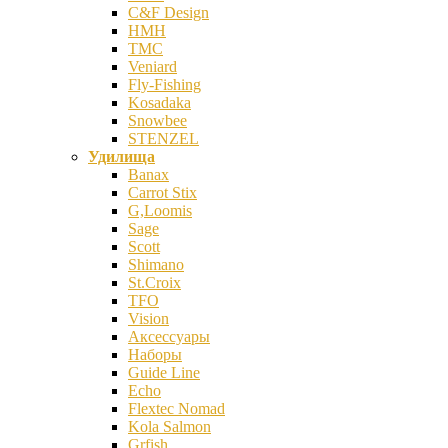
C&F Design
HMH
TMC
Veniard
Fly-Fishing
Kosadaka
Snowbee
STENZEL
Удилища
Banax
Carrot Stix
G,Loomis
Sage
Scott
Shimano
St.Croix
TFO
Vision
Аксессуары
Наборы
Guide Line
Echo
Flextec Nomad
Kola Salmon
Grfish