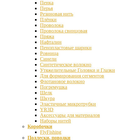
Пенка
Перья
Резиновая нить
Плёнки
Проволока
Проволока свинцовая
Пряжа
Нафталин
Пенопластовые шарики
Ровница
Синели
Синтетическое волокно
Утяжелительные Головки и Глазки
Для формирования сегментов
Флотановое волокно
Погремушка
Шелк
Шкура
Эластичные микротрубки
YR3D
Аксессуары для материалов
Наборы нитей
Коробочки
FlyFishing
Подлески, поводки