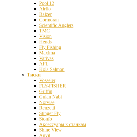
Pool 12
Airflo
Balzer
Cormoran
Scientific Anglers
TMC
Vision
Hends
Fly Fishing
Maxima
Varivas
AFL
Kola Salmon
Тиски
Vosseler
FLY-FISHER
Griffin
Gulan Nabi
Norvise
Renzetti
Stinger Fly
Stonfo
Аксессуары к станкам
Shine View
Anvil