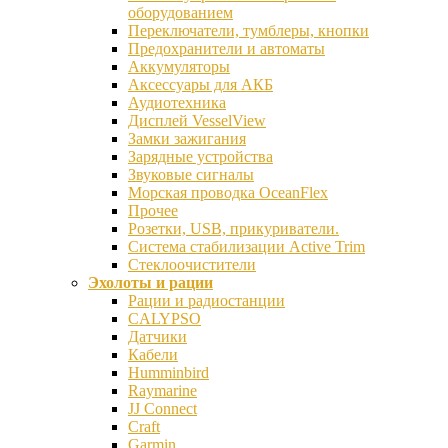
оборудованием
Переключатели, тумблеры, кнопки
Предохранители и автоматы
Аккумуляторы
Аксессуары для АКБ
Аудиотехника
Дисплей VesselView
Замки зажигания
Зарядные устройства
Звуковые сигналы
Морская проводка OceanFlex
Прочее
Розетки, USB, прикуриватели.
Система стабилизации Active Trim
Стеклоочистители
Эхолоты и рации
Рации и радиостанции
CALYPSO
Датчики
Кабели
Humminbird
Raymarine
JJ Connect
Craft
Garmin