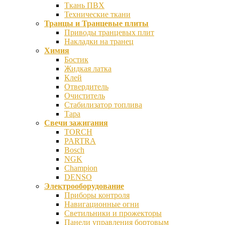
Ткань ПВХ
Технические ткани
Транцы и Транцевые плиты
Приводы транцевых плит
Накладки на транец
Химия
Бостик
Жидкая латка
Клей
Отвердитель
Очиститель
Стабилизатор топлива
Тара
Свечи зажигания
TORCH
PARTRA
Bosch
NGK
Champion
DENSO
Электрооборудование
Приборы контроля
Навигационные огни
Светильники и прожекторы
Панели управления бортовым