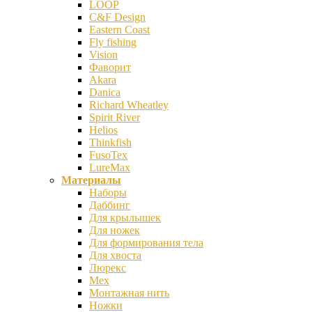
LOOP
C&F Design
Eastern Coast
Fly fishing
Vision
Фаворит
Akara
Danica
Richard Wheatley
Spirit River
Helios
Thinkfish
FusoTex
LureMax
Материалы
Наборы
Даббинг
Для крылышек
Для ножек
Для формирования тела
Для хвоста
Люрекс
Мех
Монтажная нить
Ножки