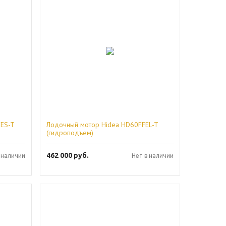
FES-T
Лодочный мотор Hidea HD60FFEL-T
(гидроподъем)
462 000
руб.
 наличии
Нет в наличии