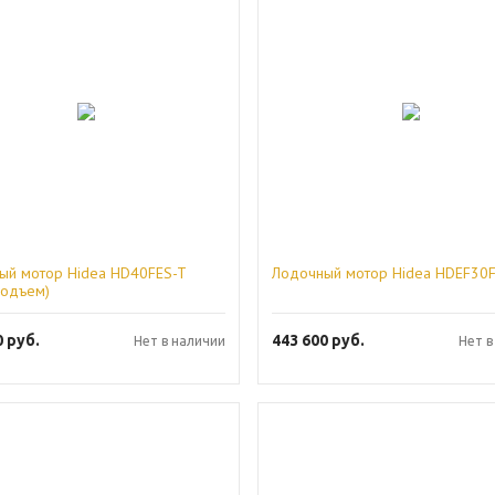
ый мотор Hidea HD40FES-T
Лодочный мотор Hidea HDEF30
подъем)
0
руб.
443 600
руб.
Нет в наличии
Нет в