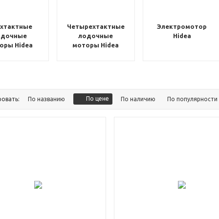
хтактные
Четырехтактные
Электромотор
одочные
лодочные
Hidea
оры Hidea
моторы Hidea
По цене
ровать:
По названию
По наличию
По популярности