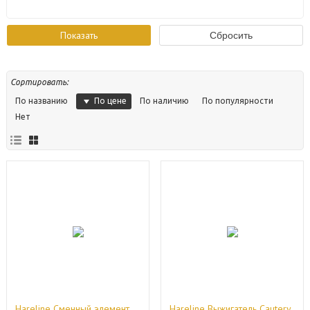
Сортировать:
По цене
По названию
По наличию
По популярности
Нет
Hareline Сменный элемент
Hareline Выжигатель Cautery