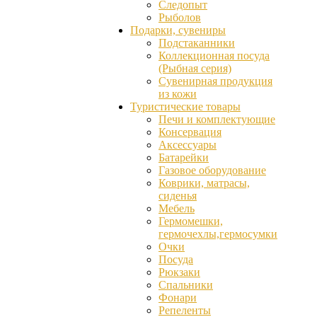
Следопыт
Рыболов
Подарки, сувениры
Подстаканники
Коллекционная посуда
(Рыбная серия)
Сувенирная продукция
из кожи
Туристические товары
Печи и комплектующие
Консервация
Аксессуары
Батарейки
Газовое оборудование
Коврики, матрасы,
сиденья
Мебель
Гермомешки,
гермочехлы,гермосумки
Очки
Посуда
Рюкзаки
Спальники
Фонари
Репеленты