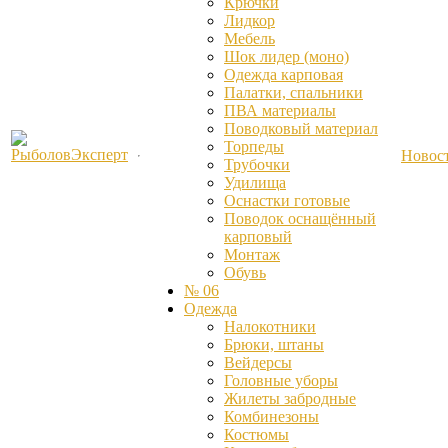
Крючки
Лидкор
Мебель
Шок лидер (моно)
Одежда карповая
Палатки, спальники
ПВА материалы
Поводковый материал
Торпеды
Новос
Трубочки
Удилища
Оснастки готовые
Поводок оснащённый
карповый
Монтаж
Обувь
№ 06
Одежда
Налокотники
Брюки, штаны
Вейдерсы
Головные уборы
Жилеты забродные
Комбинезоны
Костюмы