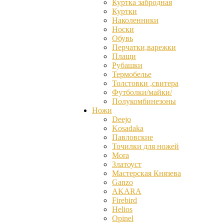
Куртка забродная
Куртки
Наколенники
Носки
Обувь
Перчатки,варежки
Плащи
Рубашки
Термобелье
Толстовки ,свитера
Футболки/майки/
Полукомбинезоны
Ножи
Deejo
Kosadaka
Павловские
Точилки для ножей
Mora
Златоуст
Мастерская Князева
Ganzо
AKARA
Firebird
Helios
Opinel