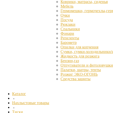
Коврики, матрасы, сиденья
Мебель
Гермомешки, гермочехлы,гер
Очки
Посуда
Рюкзаки
Спальники
Фонари
Репеленты
Барометр
Опилки для копчения
Сумки, сумки-холодильники/
Жидкость для розжига
Бензин,газ
Отпугиватели и фотоловушки
Палатки, шатры, тенты
Розжиг ЭКО-ОГОНЬ
Средства защиты
Каталог
-
Нахлыстовые товары
-
Тиски