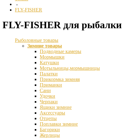
-
FLY-FISHER
FLY-FISHER для рыбалки
Рыболовные товары
Зимние товары
Подводные камеры
Мормышки
Катушки
Мотыльницы,мормышницы
Палатки
Прикормка зимняя
Приманки
Сани
Удочки
Черпаки
Ящики зимние
Аксессуары
Отцепы
Поплавки зимние
Багорики
Жерлицы