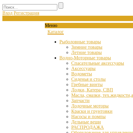
Вход
Регистрация
0
Меню
Каталог
Рыболовные товары
Зимние товары
Летние товары
Водно-Моторные товары
Спасательные аксессуары
Аксессуары
Водометы
Сиденья и столы
Гребные винты
Лодки, Катера, СВП
Масла, смазки, тех.жидкости,
Запчасти
Лодочные моторы
Краски и грунтовки
Насосы и помпы
Дельные вещи
РАСПРОДАЖА
Оборудование для управления