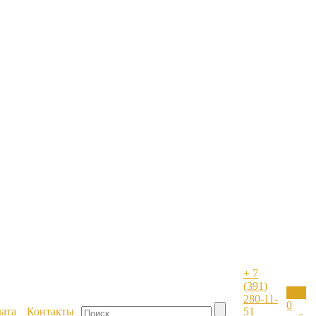
+ 7
(391)
0
280-11-
0
лата
Контакты
51