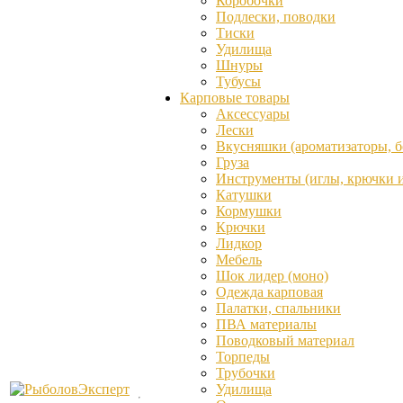
Коробочки
Подлески, поводки
Тиски
Удилища
Шнуры
Тубусы
Карповые товары
Аксессуары
Лески
Вкусняшки (ароматизаторы, бо
Груза
Инструменты (иглы, крючки и 
Катушки
Кормушки
Крючки
Лидкор
Мебель
Шок лидер (моно)
Одежда карповая
Палатки, спальники
ПВА материалы
Поводковый материал
Торпеды
Трубочки
Удилища