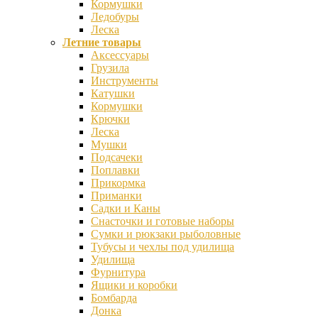
Кормушки
Ледобуры
Леска
Летние товары
Аксессуары
Грузила
Инструменты
Катушки
Кормушки
Крючки
Леска
Мушки
Подсачеки
Поплавки
Прикормка
Приманки
Садки и Каны
Снасточки и готовые наборы
Сумки и рюкзаки рыболовные
Тубусы и чехлы под удилища
Удилища
Фурнитура
Ящики и коробки
Бомбарда
Донка