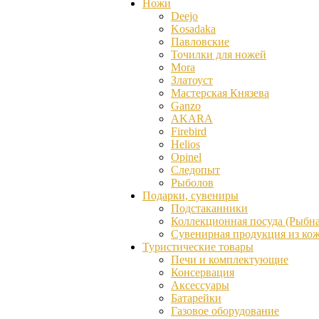
Ножи
Deejo
Kosadaka
Павловские
Точилки для ножей
Mora
Златоуст
Мастерская Князева
Ganzо
AKARA
Firebird
Helios
Opinel
Следопыт
Рыболов
Подарки, сувениры
Подстаканники
Коллекционная посуда (Рыбна
Сувенирная продукция из ко
Туристические товары
Печи и комплектующие
Консервация
Аксессуары
Батарейки
Газовое оборудование