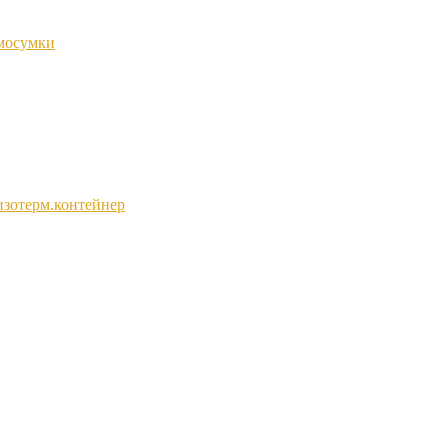
мосумки
изотерм.контейнер