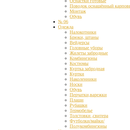
Оснастки готовые
Поводок оснащённый карпов
Монтаж
Обувь
№ 06
Одежда
Налокотники
Брюки, штаны
Вейдерсы
Головные уборы
Жилеты забродные
Комбинезоны
Костюмы
Куртка забродная
Куртки
Наколенники
Носки
Обувь
Перчатки,варежки
Плащи
Рубашки
Термобелье
Толстовки ,свитера
Футболки/майки/
Полукомбинезоны