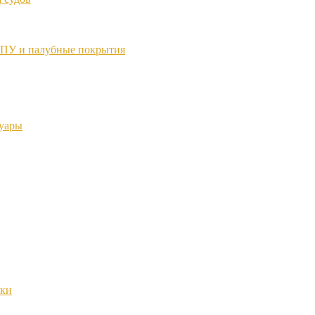
ТПУ и палубные покрытия
суары
нки