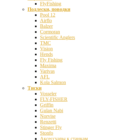
FlyFishing
Подлески, поводки
Pool 12
Airflo
Balzer
Cormoran
Scientific Anglers
TMC
Vision
Hends
Fly Fishing
Maxima
Varivas
AFL
Kola Salmon
Тиски
Vosseler
FLY-FISHER
Griffin
Gulan Nabi
Norvise
Renzetti
Stinger Fly
Stonfo
Аксессуары к станкам