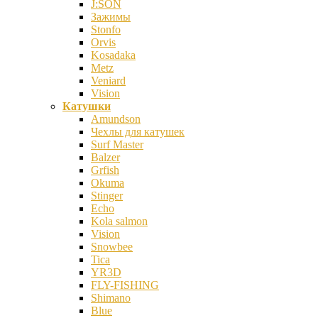
J:SON
Зажимы
Stonfo
Orvis
Kosadaka
Metz
Veniard
Vision
Катушки
Amundson
Чехлы для катушек
Surf Master
Balzer
Grfish
Okuma
Stinger
Echo
Kola salmon
Vision
Snowbee
Tica
YR3D
FLY-FISHING
Shimano
Blue