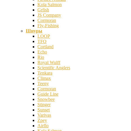
Kola Salmon
Grfish
JS Company
Cormoran
Fly-Fishing
Шнуры
LOOP
TFO
Cortland
Echo
Rio
Royal Wulff
Scientific Anglers
Tenkara
Climax
Teeny
Cormoran
Guide Line
Snowbee
Stinger
Sunset
Varivas
Zpey
Airflo
Kola Salmon