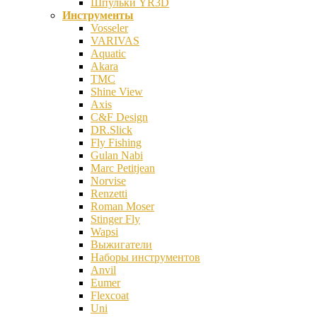
Шпульки YR3D
Инструменты
Vosseler
VARIVAS
Aquatic
Akara
TMC
Shine View
Axis
C&F Design
DR.Slick
Fly Fishing
Gulan Nabi
Marc Petitjean
Norvise
Renzetti
Roman Moser
Stinger Fly
Wapsi
Выжигатели
Наборы инструментов
Anvil
Eumer
Flexcoat
Uni