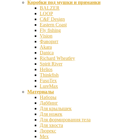
Коробки под мушки и приманки
BALZER
LOOP
C&F Design
Eastern Coast
Fly fishing
Vision
Фаворит
Akara
Danica
Richard Wheatley
Spirit River
Helios
Thinkfish
FusoTex
LureMax
Материалы
Наборы
Даббинг
Для крылышек
Для ножек
Для формирования тела
Для хвоста
Люрекс
Мех