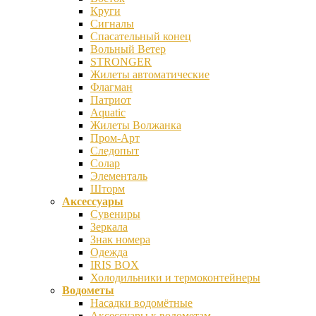
Круги
Сигналы
Спасательный конец
Вольный Ветер
STRONGER
Жилеты автоматические
Флагман
Патриот
Aquatic
Жилеты Волжанка
Пром-Арт
Следопыт
Солар
Элементаль
Шторм
Аксессуары
Сувениры
Зеркала
Знак номера
Одежда
IRIS BOX
Холодильники и термоконтейнеры
Водометы
Насадки водомётные
Аксессуары к водометам