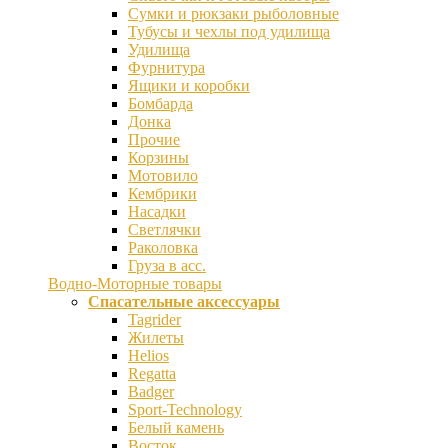
Сумки и рюкзаки рыболовные
Тубусы и чехлы под удилища
Удилища
Фурнитура
Ящики и коробки
Бомбарда
Донка
Прочие
Корзины
Мотовило
Кембрики
Насадки
Светлячки
Раколовка
Груза в асс.
Водно-Моторные товары
Спасательные аксессуары
Tagrider
Жилеты
Helios
Regatta
Badger
Sport-Technology
Белый камень
Восток