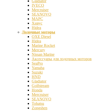
Gladiator
IVECO
Mercruiser
SEANOVO
МАРС
Хивус
Hidea
Лодочные моторы
OXE Diesel
Hidea
Marine Rocket
Mercury
Nissan Marine
Аксесcуары для лодочных моторов
SeaPro
Yamaha
Suzuki
HND
Gladiator
Golfstream
Honda
Mercruiser
SEANOVO
Tohatsu
Zongshen