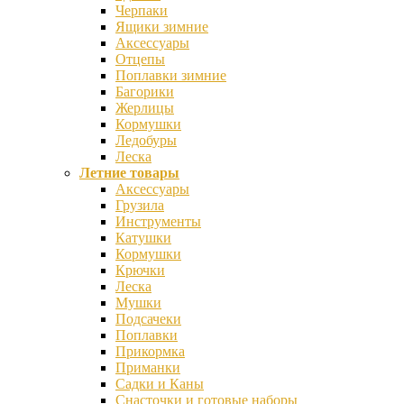
Черпаки
Ящики зимние
Аксессуары
Отцепы
Поплавки зимние
Багорики
Жерлицы
Кормушки
Ледобуры
Леска
Летние товары
Аксессуары
Грузила
Инструменты
Катушки
Кормушки
Крючки
Леска
Мушки
Подсачеки
Поплавки
Прикормка
Приманки
Садки и Каны
Снасточки и готовые наборы