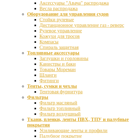
Аксессуары "Авача" распродажа
Весла распродажа
Оборудование для управления судов
Стойки рулевые
Дистанционное управление газ - реверс
Рулевое управление
Кожухи для тросов
Компасы
Спираль защитная
Топливные аксессуары
Заглушки и горловины
Канистры и баки
Товары Мореман
Шланги
Фитинги
Тенты, сумки и чехлы
Тентовая фурнитура
Фильтры
Фильтр масляный
Фильтр топливный
Фильтр воздушный
Ткани, пленки, ленты ПВХ, ТПУ и палубные
покрытия
Усиливающие ленты и профили
Палубное покрытие