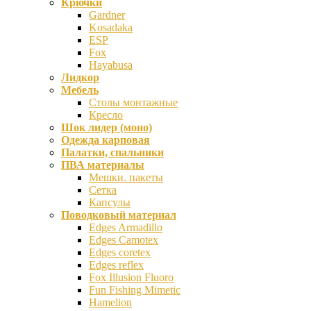
Крючки
Gardner
Kosadaka
ESP
Fox
Hayabusa
Лидкор
Мебель
Столы монтажные
Кресло
Шок лидер (моно)
Одежда карповая
Палатки, спальники
ПВА материалы
Мешки. пакеты
Сетка
Капсулы
Поводковый материал
Edges Armadillo
Edges Camotex
Edges coretex
Edges reflex
Fox Illusion Fluoro
Fun Fishing Mimetic
Hamelion