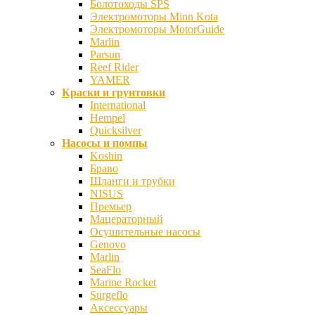
Болотоходы SPS
Электромоторы Minn Kota
Электромоторы MotorGuide
Marlin
Parsun
Reef Rider
YAMER
Краски и грунтовки
International
Hempel
Quicksilver
Насосы и помпы
Koshin
Браво
Шланги и трубки
NISUS
Премьер
Мацераторный
Осушительные насосы
Genovo
Marlin
SeaFlo
Marine Rocket
Surgeflo
Аксессуары