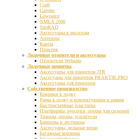
Craft
Garmin
Lowrance
NMEA 2000
SimRAD
Аксессуары к эхолотам
Антенны
Карты
Практик
Лодочные отопители и аксессуары
Отопители Webasto
Лодочные прицепы
Аксессуары для прицепов JTR
Аксесуары для прицепов PRAKTIK.PRO
Аксессуары для прицепов
Собственное производство
Коврики в лодку
Рамы в лодку и комлектующие к рамам
Быстросъемные пластины
Платформы, рундуки, опоры для сидений
Транцы, опоры, усилители
Бамперы и лестницы
Аксессуары, дельные вещи
Багажные корзины
Брызгоотбойники