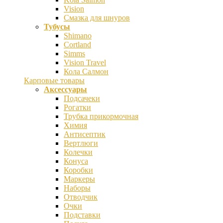
Vision
Смазка для шнуров
Тубусы
Shimano
Cortland
Simms
Vision Travel
Кола Салмон
Карповые товары
Аксессуары
Подсачеки
Рогатки
Трубка прикормочная
Химия
Антисептик
Вертлюги
Колечки
Конуса
Коробки
Маркеры
Наборы
Отводчик
Очки
Подставки