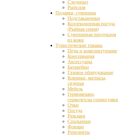
Следопыт
Рыболов
Подарки, сувениры
Подстаканники
Коллекционная посуда
(Рыбная серия)
Сувенирная продукция
из кожи
Туристические товары
Печи и комплектующие
Консервация
Аксессуары
Батарейки
Газовое оборудование
Коврики, матрасы,
сиденья
Мебель
Гермомешки,
гермочехлы,гермосумки
Очки
Посуда
Рюкзаки
Спальники
Фонари
Репеленты