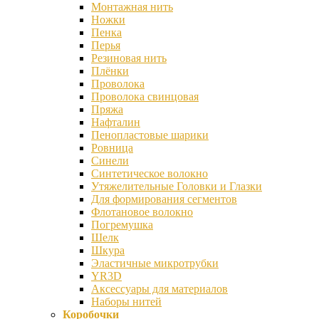
Монтажная нить
Ножки
Пенка
Перья
Резиновая нить
Плёнки
Проволока
Проволока свинцовая
Пряжа
Нафталин
Пенопластовые шарики
Ровница
Синели
Синтетическое волокно
Утяжелительные Головки и Глазки
Для формирования сегментов
Флотановое волокно
Погремушка
Шелк
Шкура
Эластичные микротрубки
YR3D
Аксессуары для материалов
Наборы нитей
Коробочки