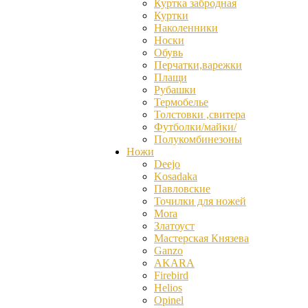
Куртка забродная
Куртки
Наколенники
Носки
Обувь
Перчатки,варежки
Плащи
Рубашки
Термобелье
Толстовки ,свитера
Футболки/майки/
Полукомбинезоны
Ножи
Deejo
Kosadaka
Павловские
Точилки для ножей
Mora
Златоуст
Мастерская Князева
Ganzо
AKARA
Firebird
Helios
Opinel