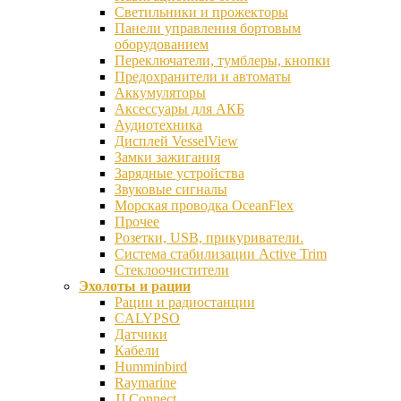
Светильники и прожекторы
Панели управления бортовым
оборудованием
Переключатели, тумблеры, кнопки
Предохранители и автоматы
Аккумуляторы
Аксессуары для АКБ
Аудиотехника
Дисплей VesselView
Замки зажигания
Зарядные устройства
Звуковые сигналы
Морская проводка OceanFlex
Прочее
Розетки, USB, прикуриватели.
Система стабилизации Active Trim
Стеклоочистители
Эхолоты и рации
Рации и радиостанции
CALYPSO
Датчики
Кабели
Humminbird
Raymarine
JJ Connect