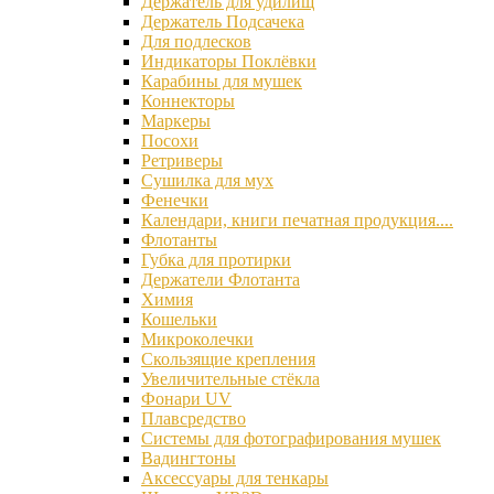
Держатель для удилищ
Держатель Подсачека
Для подлесков
Индикаторы Поклёвки
Карабины для мушек
Коннекторы
Маркеры
Посохи
Ретриверы
Сушилка для мух
Фенечки
Календари, книги печатная продукция....
Флотанты
Губка для протирки
Держатели Флотанта
Химия
Кошельки
Микроколечки
Скользящие крепления
Увеличительные стёкла
Фонари UV
Плавсредство
Системы для фотографирования мушек
Вадингтоны
Аксессуары для тенкары