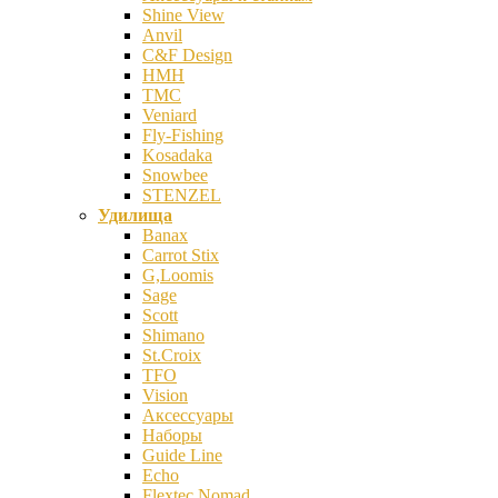
Shine View
Anvil
C&F Design
HMH
TMC
Veniard
Fly-Fishing
Kosadaka
Snowbee
STENZEL
Удилища
Banax
Carrot Stix
G,Loomis
Sage
Scott
Shimano
St.Croix
TFO
Vision
Аксессуары
Наборы
Guide Line
Echo
Flextec Nomad