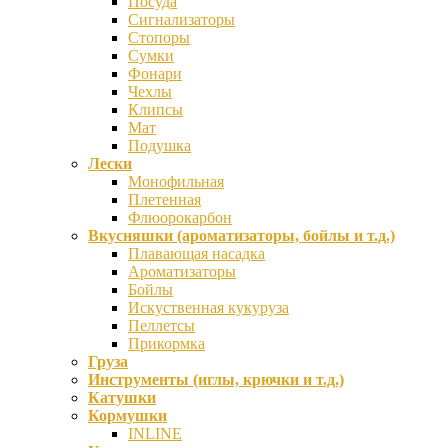
Посуда
Сигнализаторы
Стопоры
Сумки
Фонари
Чехлы
Клипсы
Мат
Подушка
Лески
Монофильная
Плетенная
Флюорокарбон
Вкусняшки (ароматизаторы, бойлы и т.д.)
Плавающая насадка
Ароматизаторы
Бойлы
Искуственная кукуруза
Пеллетсы
Прикормка
Груза
Инструменты (иглы, крючки и т.д.)
Катушки
Кормушки
INLINE