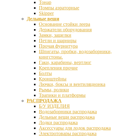
Тонар
Помпы аэраторные
Skipper
Дельные вещи
Основание стойки леера
Держатели оборудования
Замки, защелки
Петли и шарниры
Прочая фурнитура
Шпигаты, пробки, водозаборники,
кингстоны.
Гаки, карабины, вертлюг
Крепления прочие
Болты
Кронштейны
Лючки, боксы и вентиляционка
Рымы, ролики
Трапики и платформы
РАСПРОДАЖА
Б/У ИЗДЕЛИЯ
Водозаборники распродажа
Дельные вещи распродажа
Лодки распродажа
Аксессуары для лодок распродажа
Электротовары распродажа