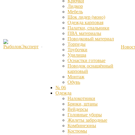
Крючки
Лидкор
Мебель
Шок лидер (моно)
Одежда карповая
Палатки, спальники
ПВА материалы
Поводковый материал
Торпеды
Новос
Трубочки
Удилища
Оснастки готовые
Поводок оснащённый
карповый
Монтаж
Обувь
№ 06
Одежда
Налокотники
Брюки, штаны
Вейдерсы
Головные уборы
Жилеты забродные
Комбинезоны
Костюмы