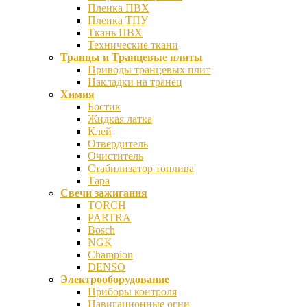
Пленка ПВХ
Пленка ТПУ
Ткань ПВХ
Технические ткани
Транцы и Транцевые плиты
Приводы транцевых плит
Накладки на транец
Химия
Бостик
Жидкая латка
Клей
Отвердитель
Очиститель
Стабилизатор топлива
Тара
Свечи зажигания
TORCH
PARTRA
Bosch
NGK
Champion
DENSO
Электрооборудование
Приборы контроля
Навигационные огни