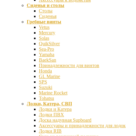
Сиденья и столы
Столы
Сиденья
Гребные винты
Vetus
Mercury
Solas
QuikSilver
Sea-Pro
Yamaha
BaekSan
Принадлежности для винтов
Honda
GL Marine
SPS
Suzuki
Marine Rocket
Tohatsu
Лодки, Катера, СВП
Лодки и Катера
Лодки ПВХ
Доска надувная Supboard
Аксессуары и принадлежности для лодок
Лодки RIB