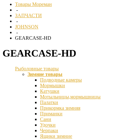
Товары Мореман
-
ЗАПЧАСТИ
-
JOHNSON
-
GEARCASE-HD
GEARCASE-HD
Рыболовные товары
Зимние товары
Подводные камеры
Мормышки
Катушки
Мотыльницы,мормышницы
Палатки
Прикормка зимняя
Приманки
Сани
Удочки
Черпаки
Ящики зимние