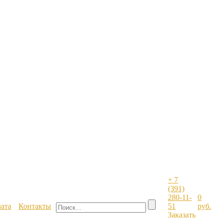
+ 7
(391)
280-11-
0
лата
Контакты
51
руб.
Заказать