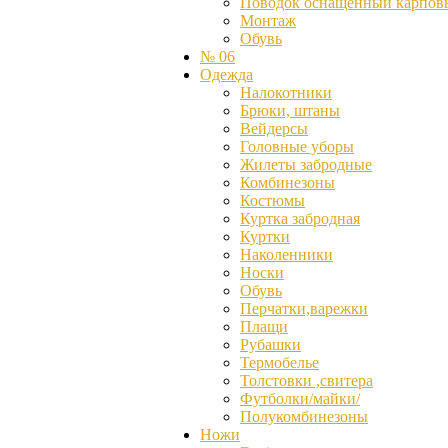
Поводок оснащённый карпов
Монтаж
Обувь
№ 06
Одежда
Налокотники
Брюки, штаны
Вейдерсы
Головные уборы
Жилеты забродные
Комбинезоны
Костюмы
Куртка забродная
Куртки
Наколенники
Носки
Обувь
Перчатки,варежки
Плащи
Рубашки
Термобелье
Толстовки ,свитера
Футболки/майки/
Полукомбинезоны
Ножи