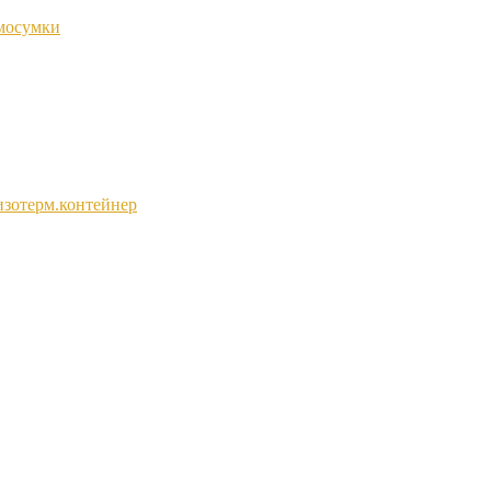
мосумки
изотерм.контейнер