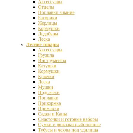
Аксессуары
Отцепы
Поплавки зимние
Багорики
Жерлицы
Кормушки
Ледобуры
Леска
Летние товары
Аксессуары
Грузила
Инструменты
Катушки
Кормушки
Крючки
Леска
Мушки
Подсачеки
Поплавки
Прикормка
Приманки
Садки и Каны
Снасточки и готовые наборы
Сумки и рюкзаки рыболовные
Тубусы и чехлы под удилища