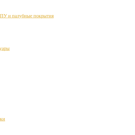
ТПУ и палубные покрытия
суары
нки