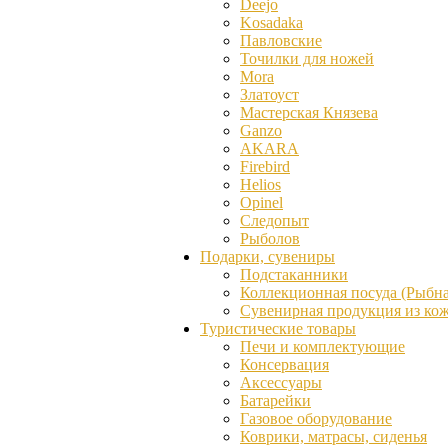
Deejo
Kosadaka
Павловские
Точилки для ножей
Mora
Златоуст
Мастерская Князева
Ganzо
AKARA
Firebird
Helios
Opinel
Следопыт
Рыболов
Подарки, сувениры
Подстаканники
Коллекционная посуда (Рыбна
Сувенирная продукция из ко
Туристические товары
Печи и комплектующие
Консервация
Аксессуары
Батарейки
Газовое оборудование
Коврики, матрасы, сиденья