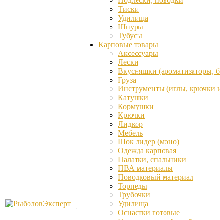
Подлески, поводки
Тиски
Удилища
Шнуры
Тубусы
Карповые товары
Аксессуары
Лески
Вкусняшки (ароматизаторы, бо
Груза
Инструменты (иглы, крючки и 
Катушки
Кормушки
Крючки
Лидкор
Мебель
Шок лидер (моно)
Одежда карповая
Палатки, спальники
ПВА материалы
Поводковый материал
Торпеды
Трубочки
Удилища
Оснастки готовые