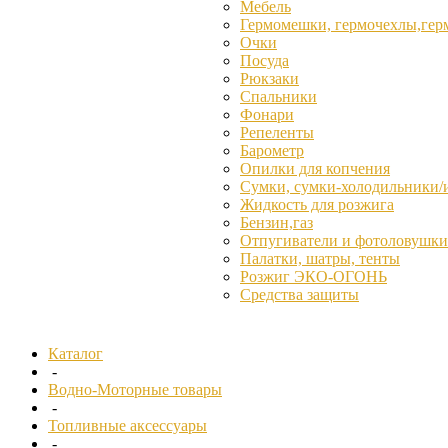
Мебель
Гермомешки, гермочехлы,гер
Очки
Посуда
Рюкзаки
Спальники
Фонари
Репеленты
Барометр
Опилки для копчения
Сумки, сумки-холодильники/
Жидкость для розжига
Бензин,газ
Отпугиватели и фотоловушки
Палатки, шатры, тенты
Розжиг ЭКО-ОГОНЬ
Средства защиты
Каталог
-
Водно-Моторные товары
-
Топливные аксессуары
-