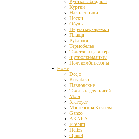
Куртка забродная
Куртки
Наколенники
Носки
Обувь
Перчатки,варежки
Плащи
Рубашки
Термобелье
Толстовки ,свитера
Футболки/майки/
Полукомбинезоны
Ножи
Deejo
Kosadaka
Павловские
Точилки для ножей
Mora
Златоуст
Мастерская Князева
Ganzо
AKARA
Firebird
Helios
Opinel