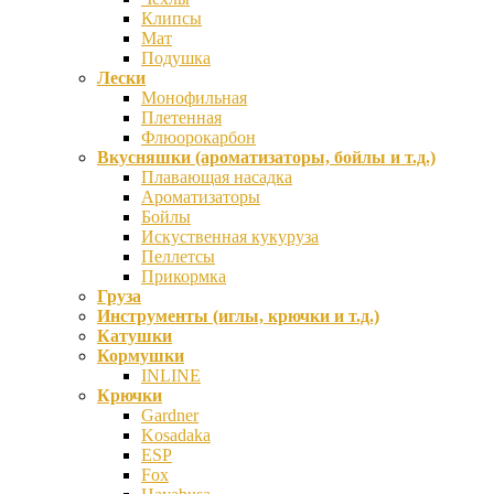
Клипсы
Мат
Подушка
Лески
Монофильная
Плетенная
Флюорокарбон
Вкусняшки (ароматизаторы, бойлы и т.д.)
Плавающая насадка
Ароматизаторы
Бойлы
Искуственная кукуруза
Пеллетсы
Прикормка
Груза
Инструменты (иглы, крючки и т.д.)
Катушки
Кормушки
INLINE
Крючки
Gardner
Kosadaka
ESP
Fox