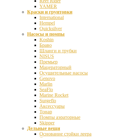
Reef Rider
YAMER
Краски и грунтовки
International
Hempel
Quicksilver
Насосы и помпы
Koshin
Браво
Шланги и трубки
NISUS
Премьер
Мацераторный
Осушительные насосы
Genovo
Marlin
SeaFlo
Marine Rocket
Surgeflo
Аксессуары
Тонар
Помпы аэраторные
Skipper
Дельные вещи
Основание стойки леера