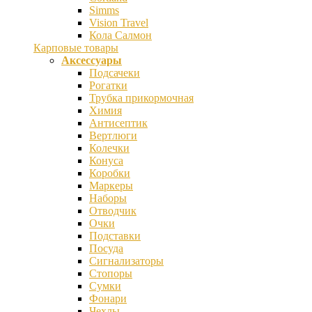
Simms
Vision Travel
Кола Салмон
Карповые товары
Аксессуары
Подсачеки
Рогатки
Трубка прикормочная
Химия
Антисептик
Вертлюги
Колечки
Конуса
Коробки
Маркеры
Наборы
Отводчик
Очки
Подставки
Посуда
Сигнализаторы
Стопоры
Сумки
Фонари
Чехлы