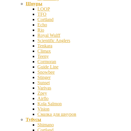
Шнуры
LOOP
TFO
Cortland
Echo
Rio
Royal Wulff
Scientific Anglers
Tenkara
Climax
Teeny
Cormoran
Guide Line
Snowbee
Stinger
Sunset
Varivas
Zpey
Airflo
Kola Salmon
Vision
Смазка для шнуров
Тубусы
Shimano
Cortland