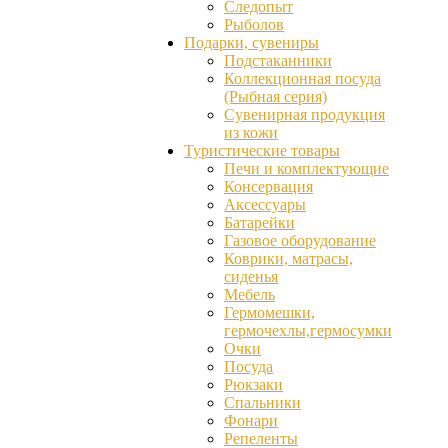
Следопыт
Рыболов
Подарки, сувениры
Подстаканники
Коллекционная посуда
(Рыбная серия)
Сувенирная продукция
из кожи
Туристические товары
Печи и комплектующие
Консервация
Аксессуары
Батарейки
Газовое оборудование
Коврики, матрасы,
сиденья
Мебель
Гермомешки,
гермочехлы,гермосумки
Очки
Посуда
Рюкзаки
Спальники
Фонари
Репеленты