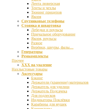
Лента люверсная
Тенты и чехлы
Тюнинг прицепов
Якоря
Спутниковые телефоны
Стоянка и швартовка
Лебедки и роульсы
Причальное оборудование
Якоря, роульсы
Разное
Верёвки, шнуры, фалы....
Генераторы
Ремкомплекты
Прочее
ХХХ на удаление
Нахлыстовые товары
Аксессуары
Бэкинг
Держатели (хранение) материалов
Держатель для удилищ
Держатель Подсачека
Для подлесков
Индикаторы Поклёвки
Карабины для мушек
Коннекторы