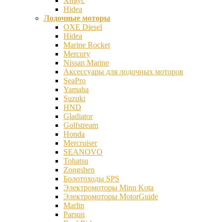
Хивус
Hidea
Лодочные моторы
OXE Diesel
Hidea
Marine Rocket
Mercury
Nissan Marine
Аксесcуары для лодочных моторов
SeaPro
Yamaha
Suzuki
HND
Gladiator
Golfstream
Honda
Mercruiser
SEANOVO
Tohatsu
Zongshen
Болотоходы SPS
Электромоторы Minn Kota
Электромоторы MotorGuide
Marlin
Parsun