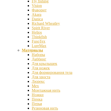
Fly fishing
Vision
Фаворит
Akara
Danica
Richard Wheatley
Spirit River
Helios
Thinkfish
FusoTex
LureMax
Материалы
Наборы
Даббинг
Для крылышек
Для ножек
Для формирования тела
Для хвоста
Люрекс
Мех
Монтажная нить
Ножки
Пенка
Перья
Резиновая нить