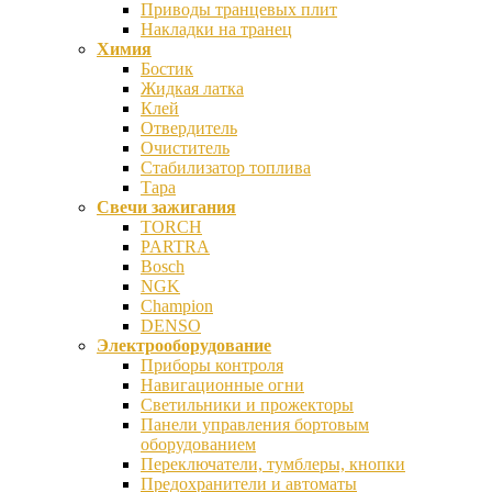
Приводы транцевых плит
Накладки на транец
Химия
Бостик
Жидкая латка
Клей
Отвердитель
Очиститель
Стабилизатор топлива
Тара
Свечи зажигания
TORCH
PARTRA
Bosch
NGK
Champion
DENSO
Электрооборудование
Приборы контроля
Навигационные огни
Светильники и прожекторы
Панели управления бортовым
оборудованием
Переключатели, тумблеры, кнопки
Предохранители и автоматы