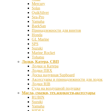
Mercury
Solas
QuikSilver
Sea-Pro
Yamaha
BaekSan
Принадлежности для винтов
Honda
GL Marine
SPS
Suzuki
Marine Rocket
Tohatsu
Лодки, Катера, СВП
Лодки и Катера
Лодки ПВХ
Доска надувная Supboard
Аксессуары и принадлежности для лодок
Лодки RIB
Суда на воздушной подушке
Масла, смазки, тех.жидкости,аксессуары
RUBIN
Suzuki
Yamaha
HIDEA