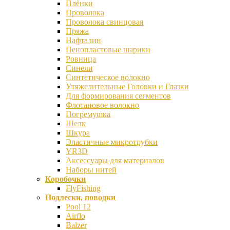
Плёнки
Проволока
Проволока свинцовая
Пряжа
Нафталин
Пенопластовые шарики
Ровница
Синели
Синтетическое волокно
Утяжелительные Головки и Глазки
Для формирования сегментов
Флотановое волокно
Погремушка
Шелк
Шкура
Эластичные микротрубки
YR3D
Аксессуары для материалов
Наборы нитей
Коробочки
FlyFishing
Подлески, поводки
Pool 12
Airflo
Balzer