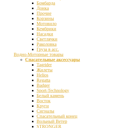
Бомбарда
Донка
Прочие
Корзины
Мотовило
Кембрики
Насадки
Светлячки
Раколовка
Груза в асс.
Водно-Моторные товары
Спасательные аксессуары
Tagrider
Жилеты
Helios
Regatta
Badger
Sport-Technology
Белый камень
Восток
Круги
Сигналы
Спасательный конец
Вольный Ветер
STRONGER