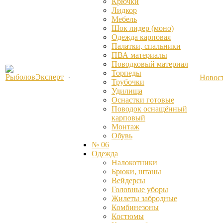
Крючки
Лидкор
Мебель
Шок лидер (моно)
Одежда карповая
Палатки, спальники
ПВА материалы
Поводковый материал
Торпеды
Новос
Трубочки
Удилища
Оснастки готовые
Поводок оснащённый
карповый
Монтаж
Обувь
№ 06
Одежда
Налокотники
Брюки, штаны
Вейдерсы
Головные уборы
Жилеты забродные
Комбинезоны
Костюмы