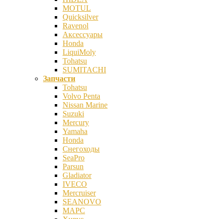
MOTUL
Quicksilver
Ravenol
Аксессуары
Honda
LiquiMoly
Tohatsu
SUMITACHI
Запчасти
Tohatsu
Volvo Penta
Nissan Marine
Suzuki
Mercury
Yamaha
Honda
Снегоходы
SeaPro
Parsun
Gladiator
IVECO
Mercruiser
SEANOVO
МАРС