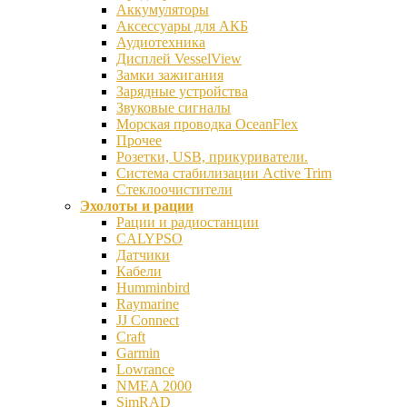
Аккумуляторы
Аксессуары для АКБ
Аудиотехника
Дисплей VesselView
Замки зажигания
Зарядные устройства
Звуковые сигналы
Морская проводка OceanFlex
Прочее
Розетки, USB, прикуриватели.
Система стабилизации Active Trim
Стеклоочистители
Эхолоты и рации
Рации и радиостанции
CALYPSO
Датчики
Кабели
Humminbird
Raymarine
JJ Connect
Craft
Garmin
Lowrance
NMEA 2000
SimRAD