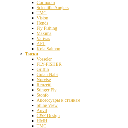
Cormoran
Scientific Anglers
TMC
Vision
Hends
Fly Fishing
Maxima
Varivas
AFL
Kola Salmon
Тиски
Vosseler
FLY-FISHER
Griffin
Gulan Nabi
Norvise
Renzetti
Stinger Fly
Stonfo
Аксессуары к станкам
Shine View
Anvil
C&F Design
HMH
TMC