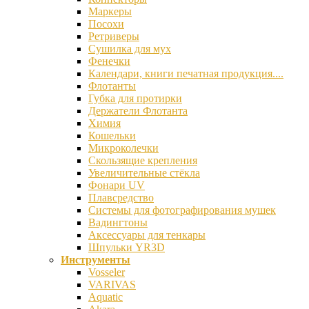
Маркеры
Посохи
Ретриверы
Сушилка для мух
Фенечки
Календари, книги печатная продукция....
Флотанты
Губка для протирки
Держатели Флотанта
Химия
Кошельки
Микроколечки
Скользящие крепления
Увеличительные стёкла
Фонари UV
Плавсредство
Системы для фотографирования мушек
Вадингтоны
Аксессуары для тенкары
Шпульки YR3D
Инструменты
Vosseler
VARIVAS
Aquatic