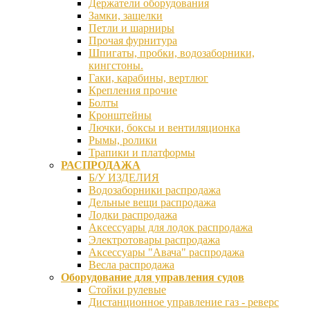
Держатели оборудования
Замки, защелки
Петли и шарниры
Прочая фурнитура
Шпигаты, пробки, водозаборники,
кингстоны.
Гаки, карабины, вертлюг
Крепления прочие
Болты
Кронштейны
Лючки, боксы и вентиляционка
Рымы, ролики
Трапики и платформы
РАСПРОДАЖА
Б/У ИЗДЕЛИЯ
Водозаборники распродажа
Дельные вещи распродажа
Лодки распродажа
Аксессуары для лодок распродажа
Электротовары распродажа
Аксессуары "Авача" распродажа
Весла распродажа
Оборудование для управления судов
Стойки рулевые
Дистанционное управление газ - реверс