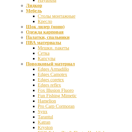
Hayabusa
Лидкор
Мебель
Столы монтажные
Кресло
Шок лидер (моно)
Одежда карповая
Палатки, спальники
ПВА материалы
Мешки. пакеты
Сетка
Капсулы
Поводковый материал
Edges Armadillo
Edges Camotex
Edges coretex
Edges reflex
Fox Illusion Fluoro
Fun Fishing Mimetic
Hamelion
Pro Carp Cormoran
Synx
Tarantul
Katran
Kryston