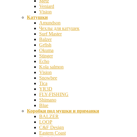
Metz
Veniard
Vision
Катушки
Amundson
Чехлы для катушек
Surf Master
Balzer
Grfish
Okuma
Stinger
Echo
Kola salmon
Vision
Snowbee
Tica
YR3D
FLY-FISHING
Shimano
Blue
Коробки под мушки и приманки
BALZER
LOOP
C&F Design
Eastern Coast