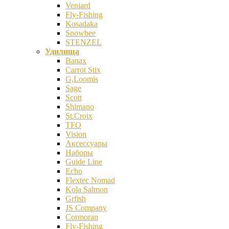
Veniard
Fly-Fishing
Kosadaka
Snowbee
STENZEL
Удилища
Banax
Carrot Stix
G,Loomis
Sage
Scott
Shimano
St.Croix
TFO
Vision
Аксессуары
Наборы
Guide Line
Echo
Flextec Nomad
Kola Salmon
Grfish
JS Company
Cormoran
Fly-Fishing