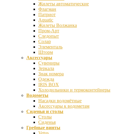
Жилеты автоматические
Флагман
Патриот
Aquatic
Жилеты Волжанка
Пром-Арт
Следопыт
Солар
Элементаль
Шторм
Аксессуары
Сувениры
Зеркала
Знак номера
Одежда
IRIS BOX
Холодильники и термоконтейнеры
Водометы
Насадки водомётные
Аксессуары к водометам
Сиденья и столы
Столы
Сиденья
Гребные винты
Vetus