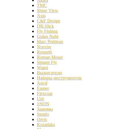
Akara
TMC
Shine View
Axis
C&F Design
DR.Slick
Fly Fishing
Gulan Nabi
Marc Petitjean
Norvise
Renzetti
Roman Moser
Stinger Fly
Wapsi
Выжигатели
Наборы инструментов
Anvil
Eumer
Flexcoat
Uni
J:SON
Зажимы
Stonfo
Orvis
Kosadaka