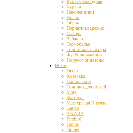
Куртка забродная
Куртки
Наколенники
Носки
Обувь
Перчатки,варежки
Плащи
Рубашки
Термобелье
Толстовки ,свитера
Футболки/майки/
Полукомбинезоны
Ножи
Deejo
Kosadaka
Павловские
Точилки для ножей
Mora
Златоуст
Мастерская Князева
Ganzо
AKARA
Firebird
Helios
Opinel