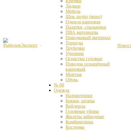
Крючки
Лидкор
Мебель
Шок лидер (моно)
Одежда карповая
Палатки, спальники
ПВА материалы
Поводковый материал
Торпеды
Новос
Трубочки
Удилища
Оснастки готовые
Поводок оснащённый
карповый
Монтаж
Обувь
№ 06
Одежда
Налокотники
Брюки, штаны
Вейдерсы
Головные уборы
Жилеты забродные
Комбинезоны
Костюмы