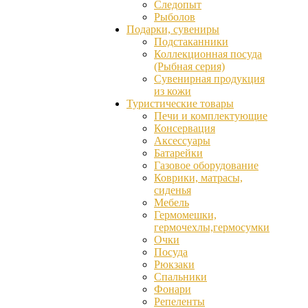
Следопыт
Рыболов
Подарки, сувениры
Подстаканники
Коллекционная посуда
(Рыбная серия)
Сувенирная продукция
из кожи
Туристические товары
Печи и комплектующие
Консервация
Аксессуары
Батарейки
Газовое оборудование
Коврики, матрасы,
сиденья
Мебель
Гермомешки,
гермочехлы,гермосумки
Очки
Посуда
Рюкзаки
Спальники
Фонари
Репеленты